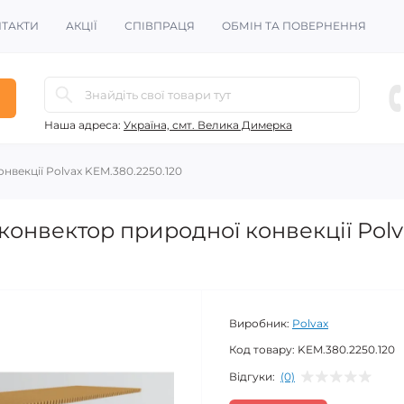
ТАКТИ
АКЦІЇ
СПІВПРАЦЯ
ОБМІН ТА ПОВЕРНЕННЯ
Наша адреса:
Україна, смт. Велика Димерка
векції Polvax KEM.380.2250.120
онвектор природної конвекції Polv
Виробник:
Polvax
Код товару:
KEM.380.2250.120
Відгуки:
(0)