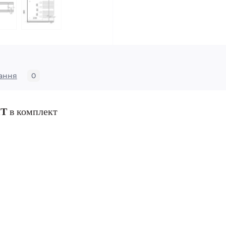
ання
0
ИТ
в комплект