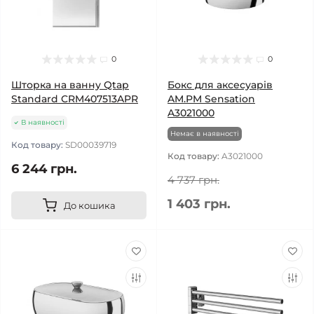
0
0
Шторка на ванну Qtap
Бокс для аксесуарів
Standard CRM407513APR
AM.PM Sensation
A3021000
В наявності
Немає в наявності
Код товару:
SD00039719
Код товару:
A3021000
6 244 грн.
4 737 грн.
1 403 грн.
До кошика