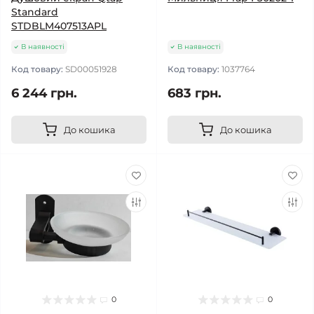
Standard
STDBLM407513APL
В наявності
В наявності
Код товару:
SD00051928
Код товару:
1037764
6 244 грн.
683 грн.
До кошика
До кошика
0
0