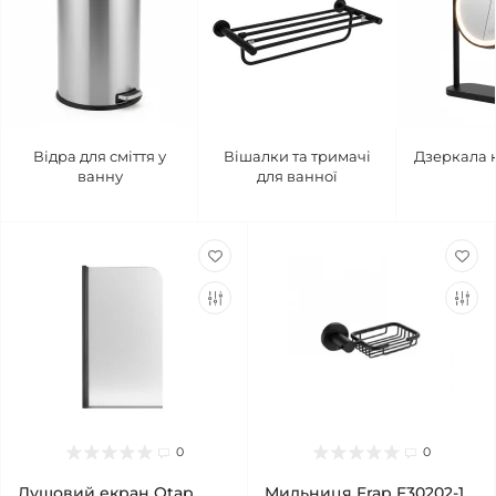
Відра для сміття у
Вішалки та тримачі
Дзеркала 
ванну
для ванної
0
0
Душовий екран Qtap
Мильниця Frap F30202-1