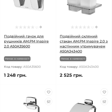
0
0
Подвійний гачок для
Подвійний скляний
рушників AM.PM Inspire
стакан AM.PM Inspire 2.0 з
2.0 A50A35600
настінним утримувачем
A50A343400
Немає в наявності
Немає в наявності
Код товару:
A50A35600
Код товару:
A50A343400
1 248 грн.
2 525 грн.