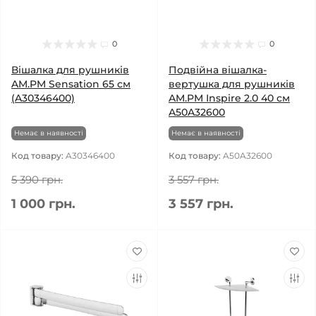
0
0
Вішалка для рушників
Подвійна вішалка-
AM.PM Sensation 65 см
вертушка для рушників
(A30346400)
AM.PM Inspire 2.0 40 см
A50A32600
Немає в наявності
Немає в наявності
Код товару:
A30346400
Код товару:
A50A32600
5 390 грн.
3 557 грн.
1 000 грн.
3 557 грн.