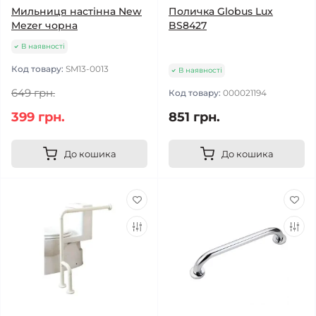
Мильниця настінна New
Поличка Globus Lux
Mezer чорна
BS8427
В наявності
Код товару:
SM13-0013
В наявності
649 грн.
Код товару:
000021194
399 грн.
851 грн.
До кошика
До кошика