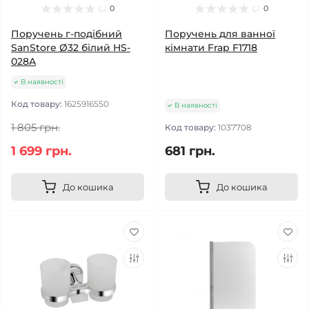
0
0
Поручень г-подібний
Поручень для ванної
SanStore Ø32 білий HS-
кімнати Frap F1718
028A
В наявності
Код товару:
1625916550
В наявності
1 805 грн.
Код товару:
1037708
1 699 грн.
681 грн.
До кошика
До кошика