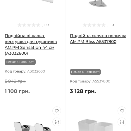
0
0
Подвійна вішалка-
Подвійна скляна поличка
вертушка для рушників
AM.PM Bliss A5537800
AM.PM Sensation 44 см
(A3032600)
Немає в наявності
Код товару:
A3032600
Немає в наявності
5 949 грн.
Код товару:
A5537800
1 100 грн.
3 128 грн.