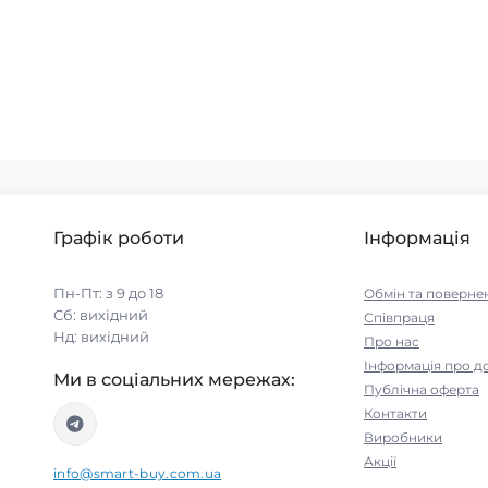
Графік роботи
Інформація
Пн-Пт: з 9 до 18
Обмін та поверне
Сб: вихідний
Співпраця
Нд: вихідний
Про нас
Інформація про д
Ми в соціальних мережах:
Публічна оферта
Контакти
Виробники
Акції
info@smart-buy.com.ua