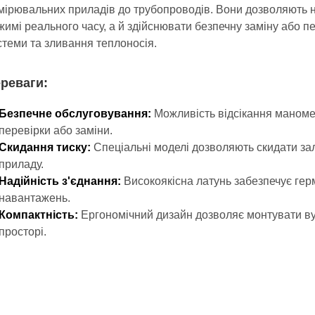
мірювальних приладів до трубопроводів. Вони дозволяють 
жимі реального часу, а й здійснювати безпечну заміну або п
стеми та зливання теплоносія.
реваги:
Безпечне обслуговування:
Можливість відсікання маномет
перевірки або заміни.
Скидання тиску:
Спеціальні моделі дозволяють скидати з
приладу.
Надійність з'єднання:
Високоякісна латунь забезпечує герм
навантажень.
Компактність:
Ергономічний дизайн дозволяє монтувати ву
просторі.