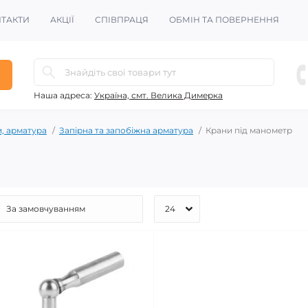
ТАКТИ
АКЦІЇ
СПІВПРАЦЯ
ОБМІН ТА ПОВЕРНЕННЯ
Наша адреса:
Україна, смт. Велика Димерка
и, арматура
Запірна та запобіжна арматура
Крани під манометр