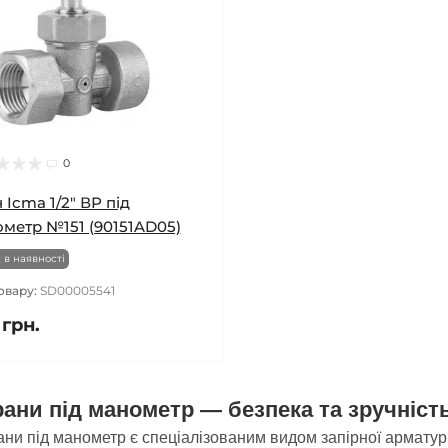
0
 Icma 1/2" ВР під
метр №151 (90151AD05)
 в наявності
овару:
SD00005541
 грн.
рани під манометр — безпека та зручніст
ани під манометр є спеціалізованим видом запірної армату