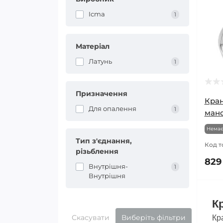
Icma
1
Матеріал
Латунь
1
Призначення
Кран
Для опалення
1
мано
Немає
Тип з'єднання,
Код т
різьблення
829
Внутрішня-
1
Внутрішня
К
Скасувати
Виберіть фільтри
Кр