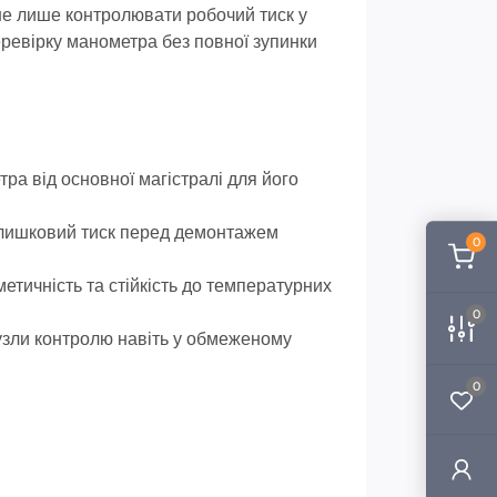
не лише контролювати робочий тиск у
еревірку манометра без повної зупинки
ра від основної магістралі для його
алишковий тиск перед демонтажем
0
етичність та стійкість до температурних
0
зли контролю навіть у обмеженому
0