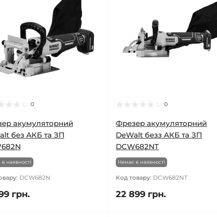
0
0
зер акумуляторний
Фрезер акумуляторний
lt без АКБ та ЗП
DeWalt безз АКБ та ЗП
682N
DCW682NT
 в наявності
Немає в наявності
овару:
DCW682N
Код товару:
DCW682NT
99 грн.
22 899 грн.