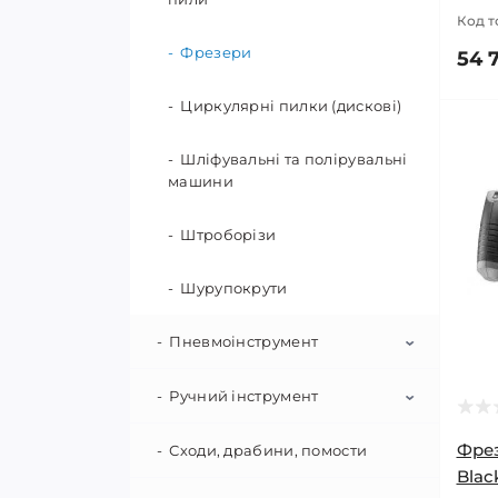
Садові ножі
Код т
Фрезери
54 
Садові ножиці
Циркулярні пилки (дискові)
Секатори
Шліфувальні та полірувальні
Сокири та колуни
машини
Сучкорізи
Штроборізи
Точила для інструментів
Шурупокрути
Черенки для садового
Пневмоінструмент
інструменту
Ручний інструмент
Пневмогайковерти
Фре
Пневмопістолети будівельні
Сходи, драбини, помости
Викрутки
Blac