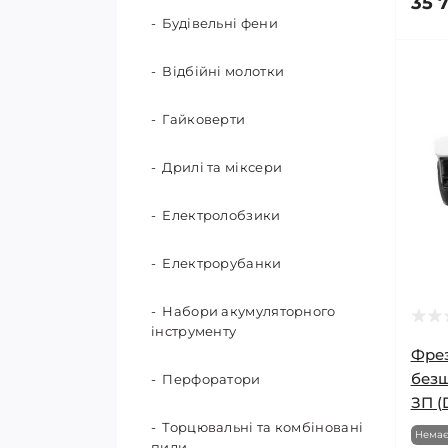
Туристичні пляшки для води
35 7
Корончасті свердла
Ланцюгові пили
Організація та зберігання
Комплектуючі для поливу
Будівельні фени
Намети та аксесуари
Бури ручні
Туристичне гідрообладнання
Насадки для міксерів
Мийки високого тиску
Парники і теплиці
Крапельний полив
Відбійні молотки
Рюкзаки та гермомішки
Вила
Полотна для
Мотобури
Пластикові ємності
Насадки
багатофункціональних
Гайковерти
Складні меблі
Граблі
інструментів
Повітродуви
Сітки садові і тенти
Таймери та контролери для
Дрилі та міксери
Спальні мішки
Лопати
поливу
Свердла
Сінокосарки
Садові бордюри та огорожі
Електролобзики
Термопродукція
Набори садових інструментів
Шланги та котушки
Шліфувальні елементи
Садові подрібнювачі та
Садові сітки для сушіння
Електрорубанки
дровоколи
врожаю
Туристичні килимки
Ножівки
Набори акумуляторного
Снігоприбиральна техніка
Тачки садові
Пили садові
інструменту
Фре
Тримери та мотокоси
Плодознімачі
безщ
Перфоратори
ЗП 
Саджалки та сівалки
Торцювальні та комбіновані
Немає
пили