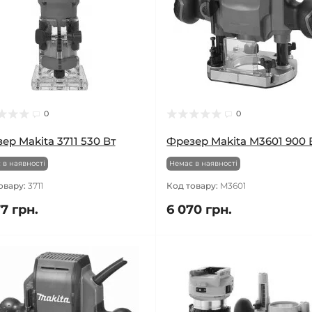
0
0
ер Makita 3711 530 Вт
Фрезер Makita M3601 900 
 в наявності
Немає в наявності
овару:
3711
Код товару:
M3601
7 грн.
6 070 грн.