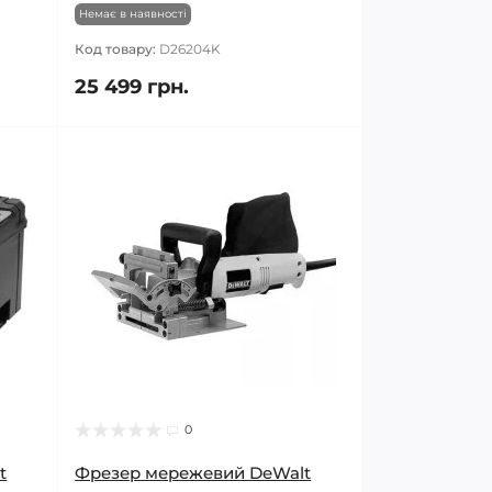
Немає в наявності
Код товару:
D26204K
25 499 грн.
0
t
Фрезер мережевий DeWalt