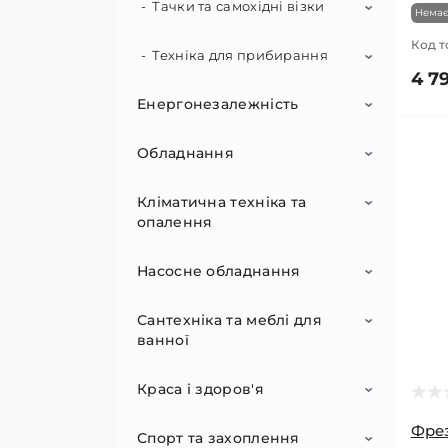
Пневмопістолети для
Гайкові ключі
Тачки та самохідні візки
Немає
накачування шин
Код т
Заклепники
Техніка для прибирання
Самохідні візки та думпери
Фарбопульти
4 79
Лещата
Енергонезалежність
Тачки будівельні
Мийки високого тиску
Ломи та монтування
Обладнання
Підмітальні машини
Генератори
Малярний інструмент
Пилососи промислові
Кліматична техніка та
Джерела безперебійного
Будівельне обладнання
Інверторні генератори
опалення
живлення (ДБЖ)
Молотки
Приладдя та запчастини
Бензинові генератори
Верстатне обладнання
Вібратори для бетону
Насосне обладнання
Зарядні станції
Вентилятори
Набори інструментів
Газові та двопаливні
Віброплити
Компресори
Інструментальні столи та
генератори
Сантехніка та меблі для
верстаки
Портативні та сонячні зарядні
Водонагрівачі
Гідроакумулятори та
ванної
пристрої
розширювальні баки
Плиткорізи
Траншеєкопачі
Дизельні генератори
Електричні плиткорізи
Зволожувачі повітря
Бойлери
Краса і здоров'я
(верстати)
Дренаж та каналізація
SPA бассейни
Ріжучий інструмент
Гідроакумулятори
Установки алмазного буріння
Проточні водонагрівачі
Кондиціонери
Фрез
Реймусові верстати
Спорт та захоплення
Системи зберігання
Розширювальні баки для
Комплектуючі до насосів
Інсталяційні системи
Косметологічні прилади
Дренажні насоси