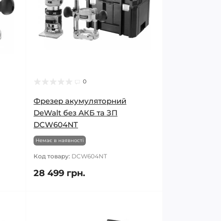
0
Фрезер акумуляторний
DeWalt без АКБ та ЗП
DCW604NT
Немає в наявності
Код товару:
DCW604NT
28 499 грн.