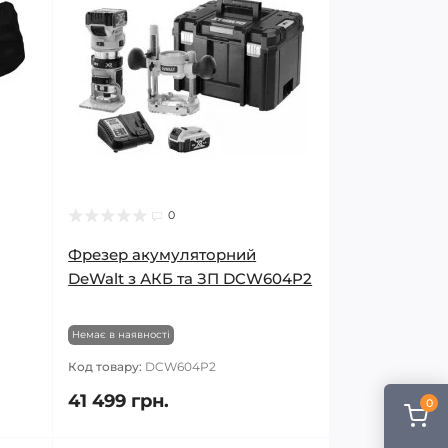
0
Фрезер акумуляторний
DeWalt з АКБ та ЗП DCW604P2
Немає в наявності
Код товару:
DCW604P2
41 499 грн.
0