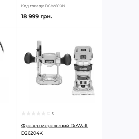
Код товару:
DCW600N
18 999 грн.
0
Фрезер мережевий DeWalt
D26204K