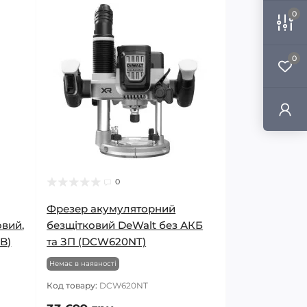
0
0
0
Фрезер акумуляторний
вий,
безщітковий DeWalt без АКБ
B)
та ЗП (DCW620NT)
Немає в наявності
Код товару:
DCW620NT