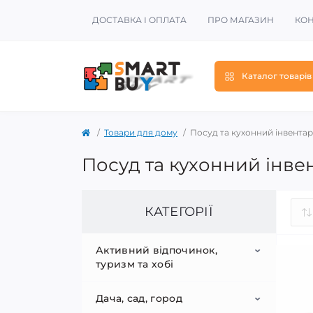
ДОСТАВКА І ОПЛАТА
ПРО МАГАЗИН
КОН
Каталог товарів
Товари для дому
Посуд та кухонний інвентар
Посуд та кухонний інве
КАТЕГОРІЇ
Активний відпочинок,
туризм та хобі
Дача, сад, город
Sup-серфинг