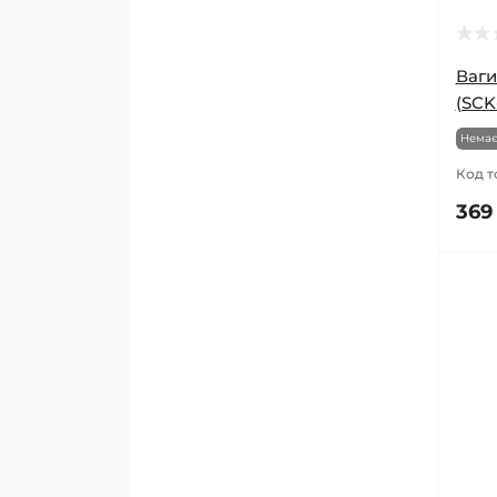
Ваги
(SCK
Немає
Код т
369