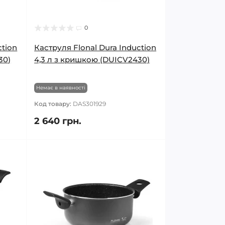
0
ction
Каструля Flonal Dura Induction
30)
4,3 л з кришкою (DUICV2430)
Немає в наявності
Код товару:
DAS301929
2 640 грн.