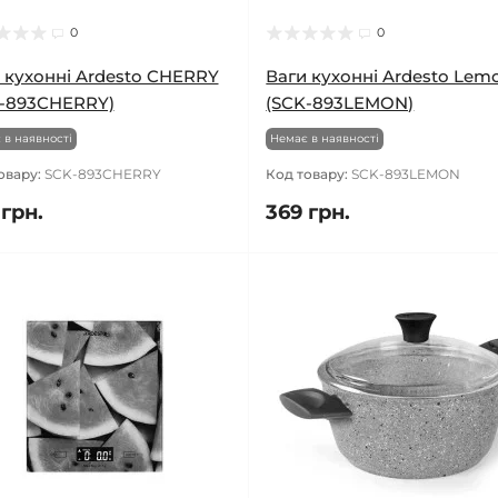
0
0
 кухонні Ardesto CHERRY
Ваги кухонні Ardesto Lem
-893CHERRY)
(SCK-893LEMON)
 в наявності
Немає в наявності
овару:
SCK-893CHERRY
Код товару:
SCK-893LEMON
 грн.
369 грн.