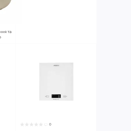
ння та
р
0