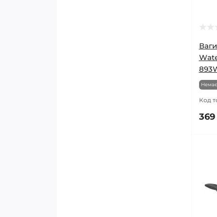
Ваги
Wаte
893
Немає
Код т
369