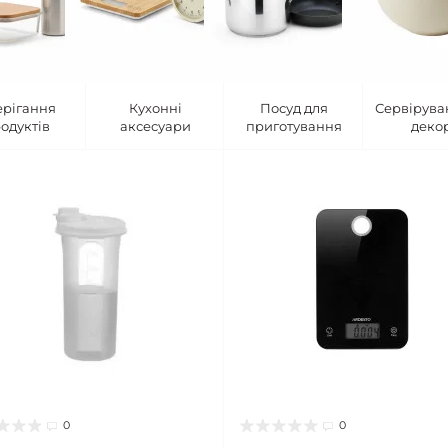
ерігання
Кухонні
Посуд для
Сервірува
одуктів
аксесуари
приготування
деко
0
0