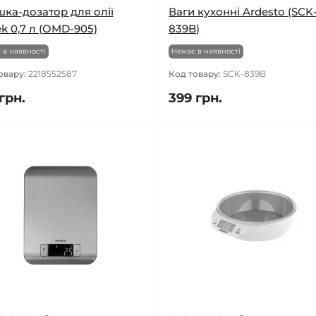
ка-дозатор для олії
Ваги кухонні Ardesto (SCK
k 0,7 л (OMD-905)
839B)
 в наявності
Немає в наявності
овару:
2218552587
Код товару:
SCK-839B
грн.
399 грн.