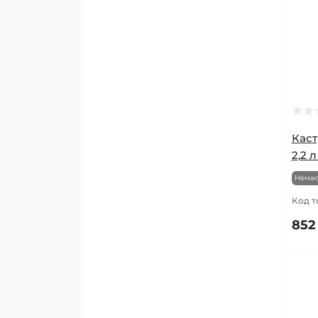
Каст
2,2 
Немає
Код т
852