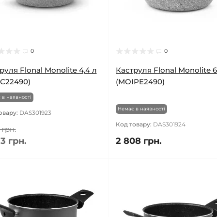
0
0
руля Flonal Monolite 4,4 л
Каструля Flonal Monolite 6
C22490)
(MOIPE2490)
 в наявності
Немає в наявності
овару:
DAS301923
Код товару:
DAS301924
 грн.
3 грн.
2 808 грн.