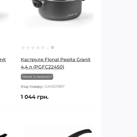
0
nit
Каструля Flonal Pepita Granit
4,4 л (PGFC22450)
Немає в наявності
Код товару:
DAS301967
1 044 грн.