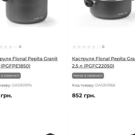
0
0
руля Flonal Pepita Granit
Каструля Flonal Pepita Gra
л (PGFPE1850)
2,5 л (PGFC22050)
 в наявності
Немає в наявності
овару:
DAS301974
Код товару:
DAS301966
 грн.
852 грн.