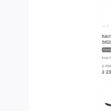
Каст
(MOI
Немає
Код т
2 791
2 23