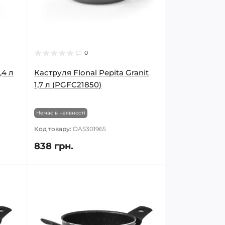
0
,4 л
Каструля Flonal Pepita Granit
1,7 л (PGFC21850)
Немає в наявності
Код товару:
DAS301965
838 грн.