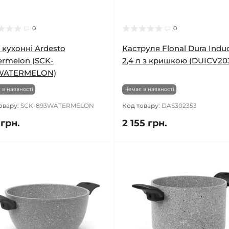
0
0
 кухонні Ardesto
Каструля Flonal Dura Indu
rmelon (SCK-
2,4 л з кришкою (DUICV20
WATERMELON)
 в наявності
Немає в наявності
овару:
SCK-893WATERMELON
Код товару:
DAS302353
 грн.
2 155 грн.