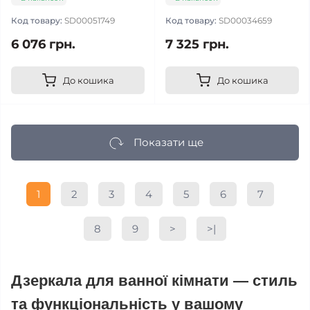
Код товару:
SD00051749
Код товару:
SD00034659
6 076 грн.
7 325 грн.
До кошика
До кошика
Показати ще
1
2
3
4
5
6
7
8
9
>
>|
Дзеркала для ванної кімнати — стиль
та функціональність у вашому