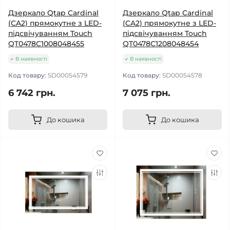
Дзеркало Qtap Cardinal
Дзеркало Qtap Cardinal
(CA2) прямокутне з LED-
(CA2) прямокутне з LED-
підсвічуванням Touch
підсвічуванням Touch
QT0478C1008048455
QT0478C1208048454
В наявності
В наявності
Код товару:
SD00054579
Код товару:
SD00054578
6 742 грн.
7 075 грн.
До кошика
До кошика