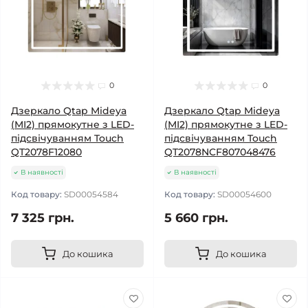
0
0
Дзеркало Qtap Mideya
Дзеркало Qtap Mideya
(MI2) прямокутне з LED-
(MI2) прямокутне з LED-
підсвічуванням Touch
підсвічуванням Touch
QT2078F12080
QT2078NCF807048476
В наявності
В наявності
Код товару:
SD00054584
Код товару:
SD00054600
7 325 грн.
5 660 грн.
До кошика
До кошика