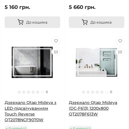
5 160 грн.
5 660 грн.
До кошика
До кошика
0
0
Дзеркало Qtap Mideya з
Дзеркало Qtap Mideya
LED-підсвічуванням
(DC-F613) 1200х800
Touch Reverse
QT2078F613W
QT2078NCF9070W
В наявності
В наявності