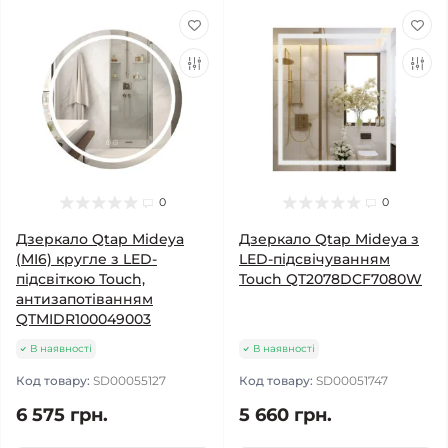
0
0
Дзеркало Qtap Mideya
Дзеркало Qtap Mideya з
(MI6) кругле з LED-
LED-підсвічуванням
підсвіткою Touch,
Touch QT2078DCF7080W
антизапотіванням
QTMIDR100049003
В наявності
В наявності
Код товару:
SD00055127
Код товару:
SD00051747
6 575 грн.
5 660 грн.