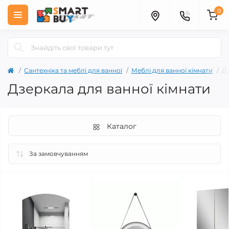
0
Сантехніка та меблі для ванної
Меблі для ванної кімнати
Дз
Дзеркала для ванної кімнати
Каталог