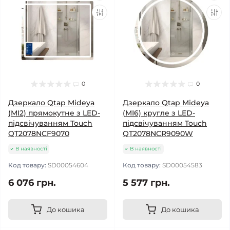
0
0
Дзеркало Qtap Mideya
Дзеркало Qtap Mideya
(MI2) прямокутне з LED-
(MI6) кругле з LED-
підсвічуванням Touch
підсвічуванням Touch
QT2078NCF9070
QT2078NCR9090W
В наявності
В наявності
Код товару:
SD00054604
Код товару:
SD00054583
6 076 грн.
5 577 грн.
До кошика
До кошика