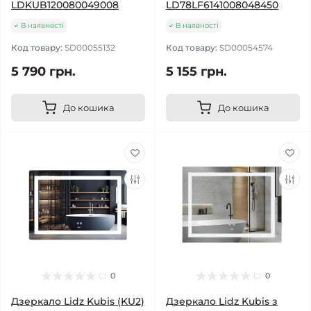
LDKUB120080049008
LD78LF6141008048450
В наявності
В наявності
Код товару:
SD00055132
Код товару:
SD00054574
5 790 грн.
5 155 грн.
До кошика
До кошика
0
0
Дзеркало Lidz Kubis (KU2)
Дзеркало Lidz Kubis з