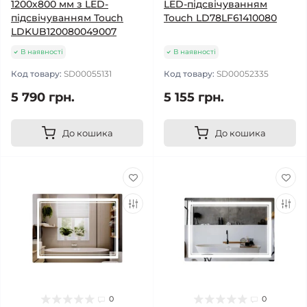
1200х800 мм з LED-
LED-підсвічуванням
підсвічуванням Touch
Touch LD78LF61410080
LDKUB120080049007
В наявності
В наявності
Код товару:
SD00055131
Код товару:
SD00052335
5 790 грн.
5 155 грн.
До кошика
До кошика
0
0