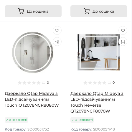
До кошика
До кошика
0
0
Дзеркало Qtap Mideya з
Дзеркало Qtap Mideya з
LED-підсвічуванням
LED-підсвічуванням
Touch QT2078NCR8080W
Touch Reverse
QT2078NCF8070W
В наявності
В наявності
Код товару:
SD00051752
Код товару:
SD00051748