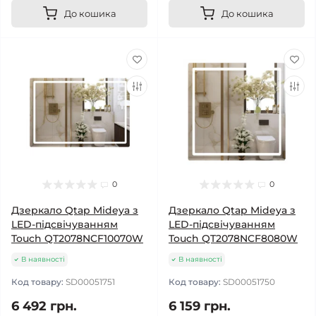
До кошика
До кошика
0
0
Дзеркало Qtap Mideya з
Дзеркало Qtap Mideya з
LED-підсвічуванням
LED-підсвічуванням
Touch QT2078NCF10070W
Touch QT2078NCF8080W
В наявності
В наявності
Код товару:
SD00051751
Код товару:
SD00051750
6 492 грн.
6 159 грн.