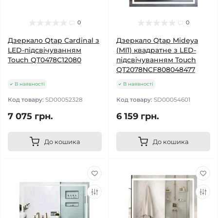
0
0
Дзеркало Qtap Cardinal з
Дзеркало Qtap Mideya
LED-підсвічуванням
(MI1) квадратне з LED-
Touch QT0478C12080
підсвічуванням Touch
QT2078NCF808048477
В наявності
В наявності
Код товару:
SD00052328
Код товару:
SD00054601
7 075 грн.
6 159 грн.
До кошика
До кошика