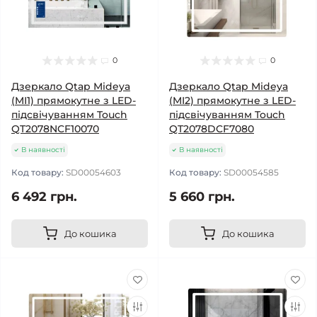
0
0
Дзеркало Qtap Mideya
Дзеркало Qtap Mideya
(MI1) прямокутне з LED-
(MI2) прямокутне з LED-
підсвічуванням Touch
підсвічуванням Touch
QT2078NCF10070
QT2078DCF7080
В наявності
В наявності
Код товару:
SD00054603
Код товару:
SD00054585
6 492 грн.
5 660 грн.
До кошика
До кошика