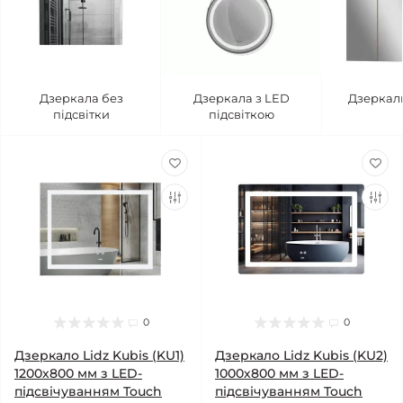
Дзеркала без
Дзеркала з LED
Дзеркал
підсвітки
підсвіткою
0
0
Дзеркало Lidz Kubis (KU1)
Дзеркало Lidz Kubis (KU2)
1200х800 мм з LED-
1000х800 мм з LED-
підсвічуванням Touch
підсвічуванням Touch