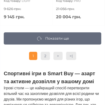
Код товару:
LIGHT
Код товару:
PRO
9 626 грн.
21 056 грн.
9 145 грн.
20 004 грн.
Показати ще
1
2
>
>|
Спортивні ігри в Smart Buy — азарт
та активне дозвілля у вашому домі
Ігрові столи — це найкращий спосіб перетворити
вільний час на захопливе дозвілля для всієї родини чи
друзів. Ми пропонуємо моделі для різних ігор, що
вирізняються стійкістю та довговічністю. Для тих, хто