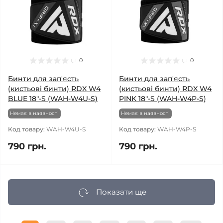
0
0
Бинти для зап'ясть
Бинти для зап'ясть
(кистьові бинти) RDX W4
(кистьові бинти) RDX W4
BLUE 18"-S (WAH-W4U-S)
PINK 18"-S (WAH-W4P-S)
Немає в наявності
Немає в наявності
Код товару:
WAH-W4U-S
Код товару:
WAH-W4P-S
790 грн.
790 грн.
Показати ще