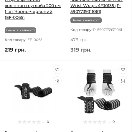
колінного суглоба 200 см
Wrist Wraps 4FJ0135 (P-
1 шт Чорно-червоний
5907739311061)
(EF-0065)
Немає в наявності
Код товару:
P-5907739311061
Немає в наявності
479 грн.
Код товару:
EF-0065
219 грн.
319 грн.
0
0