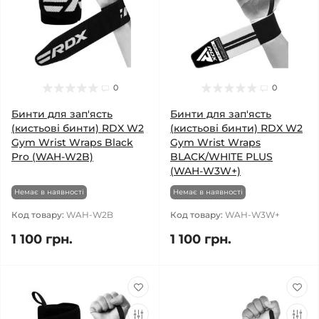
0
0
Бинти для зап'ясть
Бинти для зап'ясть
(кистьові бинти) RDX W2
(кистьові бинти) RDX W2
Gym Wrist Wraps Black
Gym Wrist Wraps
Pro (WAH-W2B)
BLACK/WHITE PLUS
(WAH-W3W+)
Немає в наявності
Немає в наявності
Код товару:
WAH-W2B
Код товару:
WAH-W3W+
1 100 грн.
1 100 грн.