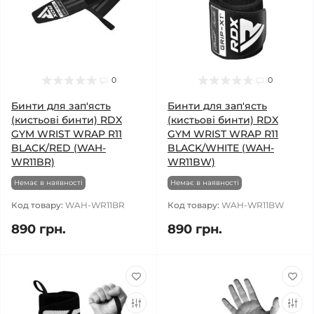
0
0
Бинти для зап'ясть
Бинти для зап'ясть
(кистьові бинти) RDX
(кистьові бинти) RDX
GYM WRIST WRAP R11
GYM WRIST WRAP R11
BLACK/RED (WAH-
BLACK/WHITE (WAH-
WR11BR)
WR11BW)
Немає в наявності
Немає в наявності
Код товару:
WAH-WR11BR
Код товару:
WAH-WR11BW
890 грн.
890 грн.