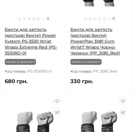
0
0
Бинти для зап'ясть
Бинти для зап'ясть
(кистьові бинти) Power
(кистьові бинти)
System PS-3530 Wrist
PowerPlay 3081 Gym
Wraps Extreme Red (PS-
WristT Wraps Чорно-
3530RD-0)
Червоні (PP_3081_Red)
Немає в наявності
Немає в наявності
Код товару:
PS-3530RD-0
Код товару:
PP_3081_Red
680 грн.
330 грн.