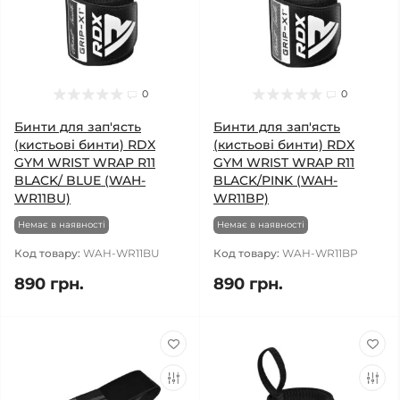
0
0
Бинти для зап'ясть
Бинти для зап'ясть
(кистьові бинти) RDX
(кистьові бинти) RDX
GYM WRIST WRAP R11
GYM WRIST WRAP R11
BLACK/ BLUE (WAH-
BLACK/PINK (WAH-
WR11BU)
WR11BP)
Немає в наявності
Немає в наявності
Код товару:
WAH-WR11BU
Код товару:
WAH-WR11BP
890 грн.
890 грн.