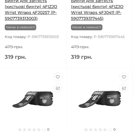
Бинти для зап'ясть
Бинти для зап'ясть
(кистьові бинти) 4FIZJO
(кистьові бинти) 4FIZJO
Wrist Wraps 4FJ0257 (P-
Wrist Wraps 4FJ0411 (P-
5907739313003)
5907739317445)
Немає в наявності
Немає в наявності
Код товару:
P-5907739313003
Код товару:
P-5907739317445
479 грн.
479 грн.
319 грн.
319 грн.
0
0