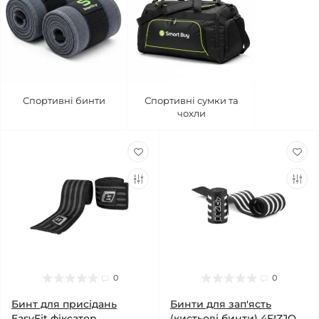
Спортивні бинти
Спортивні сумки та
чохли
0
0
Бинт для присідань
Бинти для зап'ясть
EasyFit фіксатор
(кистьові бинти) 4FIZJO