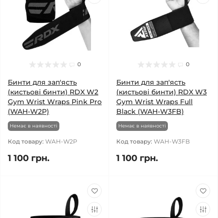
0
0
Бинти для зап'ясть
Бинти для зап'ясть
(кистьові бинти) RDX W2
(кистьові бинти) RDX W3
Gym Wrist Wraps Pink Pro
Gym Wrist Wraps Full
(WAH-W2P)
Black (WAH-W3FB)
Немає в наявності
Немає в наявності
Код товару:
WAH-W2P
Код товару:
WAH-W3FB
1 100 грн.
1 100 грн.