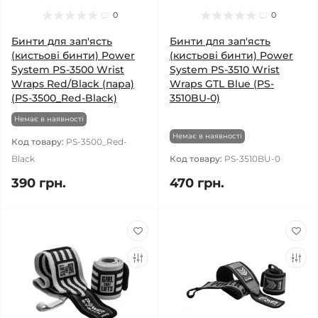
0
0
Бинти для зап'ясть
Бинти для зап'ясть
(кистьові бинти) Power
(кистьові бинти) Power
System PS-3500 Wrist
System PS-3510 Wrist
Wraps Red/Black (пара)
Wraps GTL Blue (PS-
(PS-3500_Red-Black)
3510BU-0)
Немає в наявності
Немає в наявності
Код товару:
PS-3500_Red-
Black
Код товару:
PS-3510BU-0
390 грн.
470 грн.