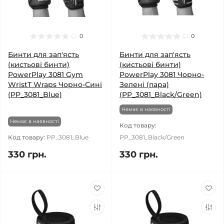
0
0
Бинти для зап'ясть
Бинти для зап'ясть
(кистьові бинти)
(кистьові бинти)
PowerPlay 3081 Gym
PowerPlay 3081 Чорно-
WristT Wraps Чорно-Сині
Зелені (пара)
(PP_3081_Blue)
(PP_3081_Black/Green)
Немає в наявності
Немає в наявності
Код товару:
Код товару:
PP_3081_Blue
PP_3081_Black/Green
330 грн.
330 грн.