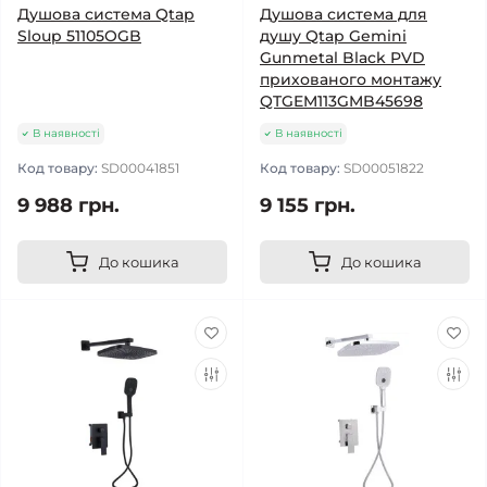
Душова система Qtap
Душова система для
Sloup 51105OGB
душу Qtap Gemini
Gunmetal Black PVD
прихованого монтажу
QTGEM113GMB45698
В наявності
В наявності
Код товару:
SD00041851
Код товару:
SD00051822
9 988 грн.
9 155 грн.
До кошика
До кошика