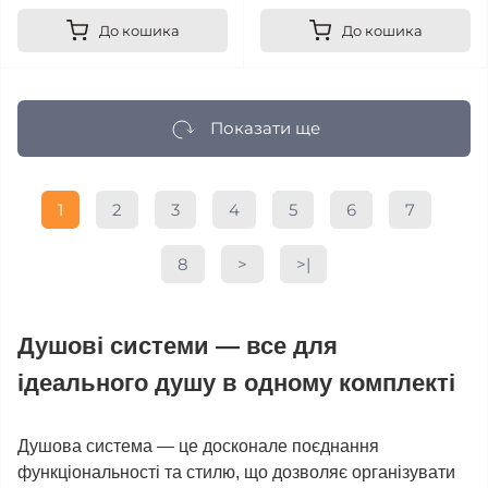
До кошика
До кошика
Показати ще
1
2
3
4
5
6
7
8
>
>|
Душові системи — все для
ідеального душу в одному комплекті
Душова система — це досконале поєднання
функціональності та стилю, що дозволяє організувати