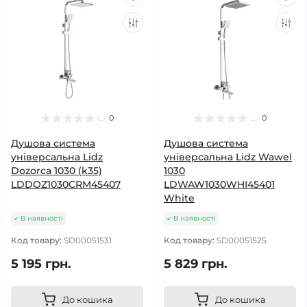
0
0
Душова система
Душова система
універсальна Lidz
універсальна Lidz Wawel
Dozorca 1030 (k35)
1030
LDDOZ1030CRM45407
LDWAW1030WHI45401
White
В наявності
В наявності
Код товару:
SD00051531
Код товару:
SD00051525
5 195 грн.
5 829 грн.
До кошика
До кошика