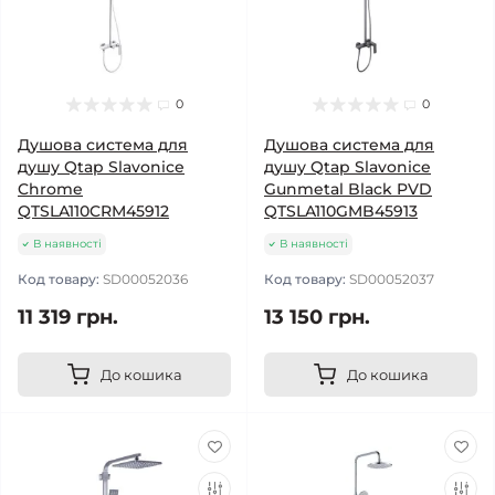
0
0
Душова система для
Душова система для
душу Qtap Slavonice
душу Qtap Slavonice
Chrome
Gunmetal Black PVD
QTSLA110CRM45912
QTSLA110GMB45913
В наявності
В наявності
Код товару:
SD00052036
Код товару:
SD00052037
11 319 грн.
13 150 грн.
До кошика
До кошика