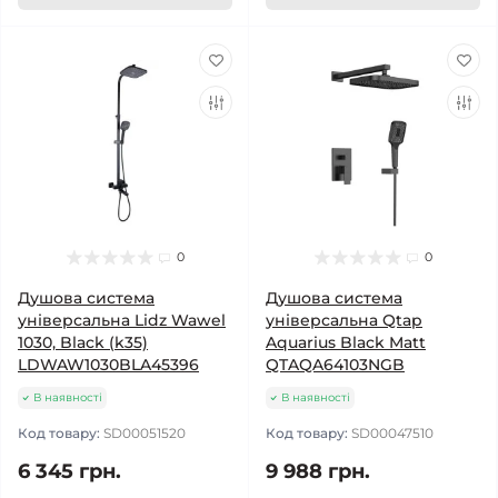
0
0
Душова система
Душова система
універсальна Lidz Wawel
універсальна Qtap
1030, Black (k35)
Aquarius Black Matt
LDWAW1030BLA45396
QTAQA64103NGB
В наявності
В наявності
Код товару:
SD00051520
Код товару:
SD00047510
6 345 грн.
9 988 грн.