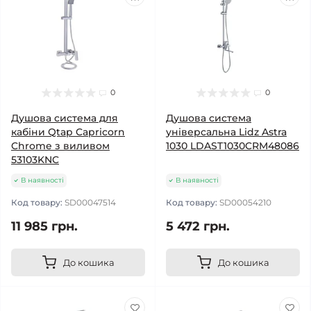
0
0
Душова система для
Душова система
кабіни Qtap Capricorn
універсальна Lidz Astra
Chrome з виливом
1030 LDAST1030CRM48086
53103KNC
В наявності
В наявності
Код товару:
SD00047514
Код товару:
SD00054210
11 985 грн.
5 472 грн.
До кошика
До кошика