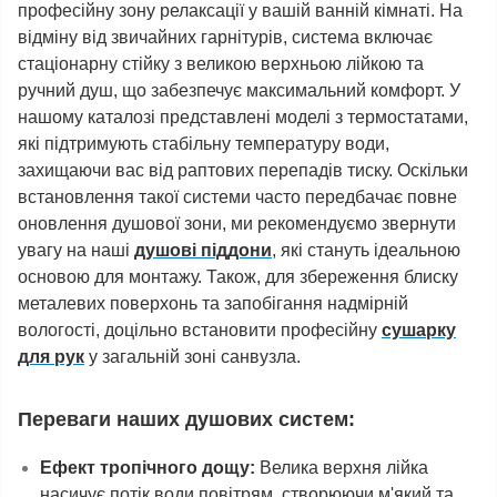
професійну зону релаксації у вашій ванній кімнаті. На
відміну від звичайних гарнітурів, система включає
стаціонарну стійку з великою верхньою лійкою та
ручний душ, що забезпечує максимальний комфорт. У
нашому каталозі представлені моделі з термостатами,
які підтримують стабільну температуру води,
захищаючи вас від раптових перепадів тиску. Оскільки
встановлення такої системи часто передбачає повне
оновлення душової зони, ми рекомендуємо звернути
увагу на наші
душові піддони
, які стануть ідеальною
основою для монтажу. Також, для збереження блиску
металевих поверхонь та запобігання надмірній
вологості, доцільно встановити професійну
сушарку
для рук
у загальній зоні санвузла.
Переваги наших душових систем:
Ефект тропічного дощу:
Велика верхня лійка
насичує потік води повітрям, створюючи м'який та