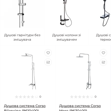
Душові гарнітури без
Душові колони зі
Душові с
змішувача
змішувачем
термо
0
0
Душова система Corso
Душова система Corso
Bilancino (9610400)
Moro (9630400)