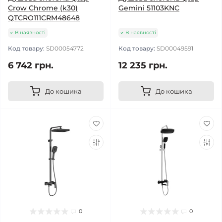
Crow Chrome (k30)
Gemini 51103KNC
QTCRO111CRM48648
В наявності
В наявності
Код товару:
SD00054772
Код товару:
SD00049591
6 742 грн.
12 235 грн.
До кошика
До кошика
0
0