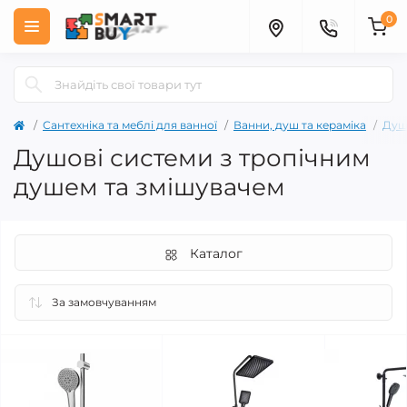
0
Сантехніка та меблі для ванної
Ванни, душ та кераміка
Душ
Душові системи з тропічним
душем та змішувачем
Каталог