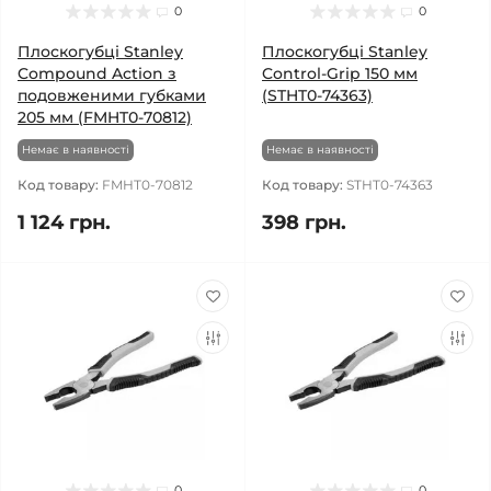
0
0
Плоскогубці Stanley
Плоскогубці Stanley
Compound Action з
Control-Grip 150 мм
подовженими губками
(STHT0-74363)
205 мм (FMHT0-70812)
Немає в наявності
Немає в наявності
Код товару:
FMHT0-70812
Код товару:
STHT0-74363
1 124 грн.
398 грн.
0
0