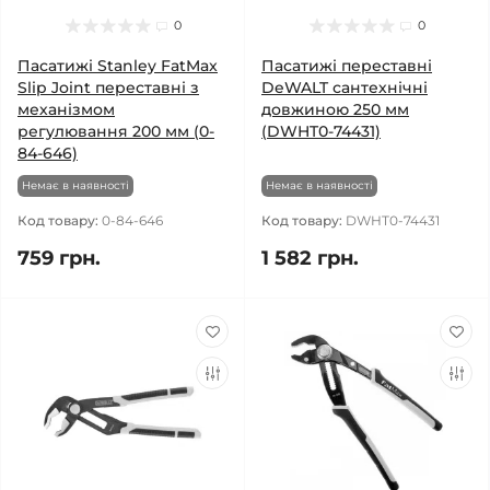
0
0
Пасатижі Stanley FatMax
Пасатижі переставні
Slip Joint переставні з
DeWALT сантехнічні
механізмом
довжиною 250 мм
регулювання 200 мм (0-
(DWHT0-74431)
84-646)
Немає в наявності
Немає в наявності
Код товару:
0-84-646
Код товару:
DWHT0-74431
759 грн.
1 582 грн.