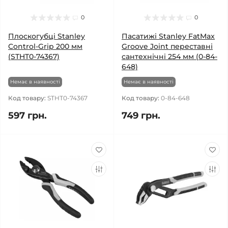
0
0
Плоскогубці Stanley
Пасатижі Stanley FatMax
Control-Grip 200 мм
Groove Joint переставні
(STHT0-74367)
сантехнічні 254 мм (0-84-
648)
Немає в наявності
Немає в наявності
Код товару:
STHT0-74367
Код товару:
0-84-648
597 грн.
749 грн.