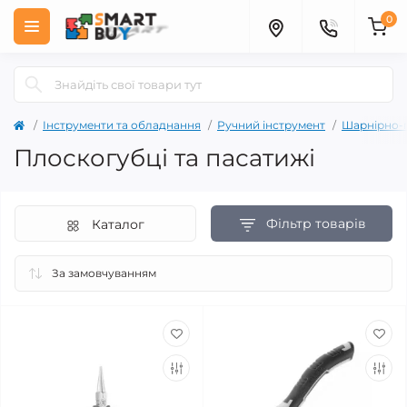
0
Інструменти та обладнання
Ручний інструмент
Шарнірно-г
Плоскогубці та пасатижі
Фільтр товарів
Каталог