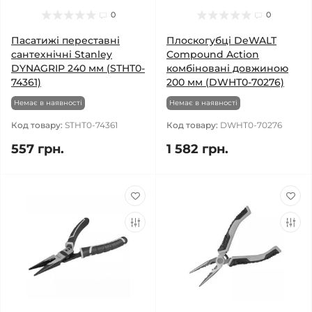
0
0
Пасатижі переставні
Плоскогубці DeWALT
сантехнічні Stanley
Compound Action
DYNAGRIP 240 мм (STHT0-
комбіновані довжиною
74361)
200 мм (DWHT0-70276)
Немає в наявності
Немає в наявності
Код товару:
STHT0-74361
Код товару:
DWHT0-70276
557 грн.
1 582 грн.