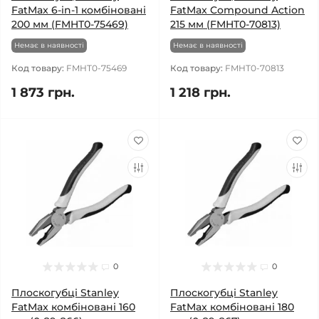
FatMax 6-in-1 комбіновані
FatMax Compound Action
200 мм (FMHT0-75469)
215 мм (FMHT0-70813)
Немає в наявності
Немає в наявності
Код товару:
FMHT0-75469
Код товару:
FMHT0-70813
1 873 грн.
1 218 грн.
0
0
Плоскогубці Stanley
Плоскогубці Stanley
FatMax комбіновані 160
FatMax комбіновані 180