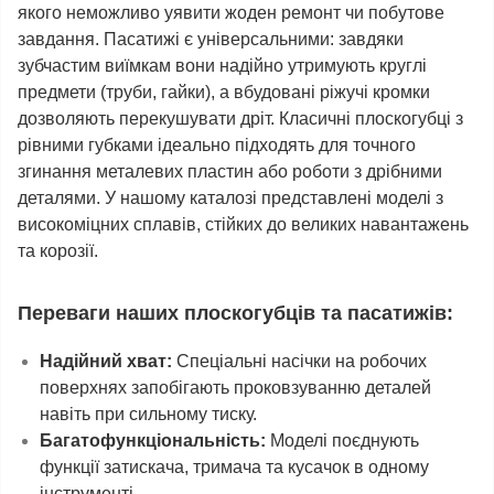
якого неможливо уявити жоден ремонт чи побутове
завдання. Пасатижі є універсальними: завдяки
зубчастим виїмкам вони надійно утримують круглі
предмети (труби, гайки), а вбудовані ріжучі кромки
дозволяють перекушувати дріт. Класичні плоскогубці з
рівними губками ідеально підходять для точного
згинання металевих пластин або роботи з дрібними
деталями. У нашому каталозі представлені моделі з
високоміцних сплавів, стійких до великих навантажень
та корозії.
Переваги наших плоскогубців та пасатижів:
Надійний хват:
Спеціальні насічки на робочих
поверхнях запобігають проковзуванню деталей
навіть при сильному тиску.
Багатофункціональність:
Моделі поєднують
функції затискача, тримача та кусачок в одному
інструменті.