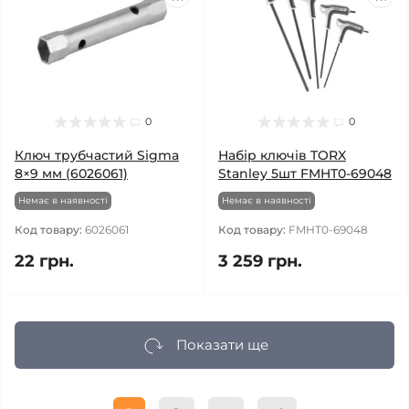
0
0
Ключ трубчастий Sigma
Набір ключів TORX
8×9 мм (6026061)
Stanley 5шт FMHT0-69048
Немає в наявності
Немає в наявності
Код товару:
6026061
Код товару:
FMHT0-69048
22 грн.
3 259 грн.
Показати ще