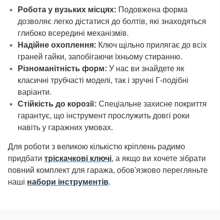
Робота у вузьких місцях:
Подовжена форма
дозволяє легко дістатися до болтів, які знаходяться
глибоко всередині механізмів.
Надійне охоплення:
Ключ щільно прилягає до всіх
граней гайки, запобігаючи їхньому стиранню.
Різноманітність форм:
У нас ви знайдете як
класичні трубчасті моделі, так і зручні Г-подібні
варіанти.
Стійкість до корозії:
Спеціальне захисне покриття
гарантує, що інструмент прослужить довгі роки
навіть у гаражних умовах.
Для роботи з великою кількістю кріплень радимо
придбати
тріскачкові ключі
, а якщо ви хочете зібрати
повний комплект для гаража, обов'язково перегляньте
наші
набори інструментів
.