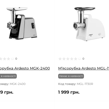
0
0
орубка Ardesto MGK-2400
М’ясорубка Ardesto MGL-
 в наявності
Немає в наявності
овару:
MGK-2400
Код товару:
MGL-1730R
9 грн.
1 999 грн.