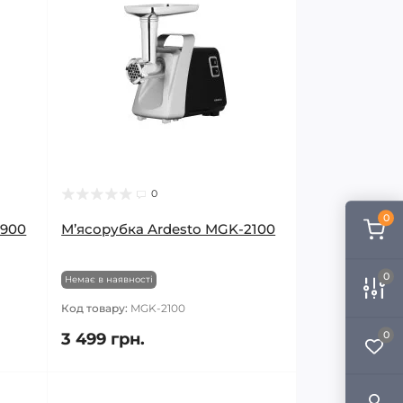
0
0
1900
М’ясорубка Ardesto MGK-2100
0
Немає в наявності
Код товару:
MGK-2100
0
3 499 грн.