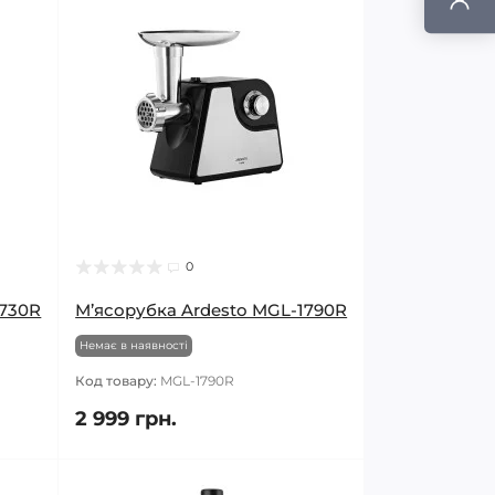
0
1730R
М’ясорубка Ardesto MGL-1790R
Немає в наявності
Код товару:
MGL-1790R
2 999 грн.