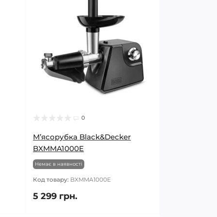
0
М’ясорубка Black&Decker
BXMMA1000E
Немає в наявності
Код товару:
BXMMA1000E
5 299 грн.