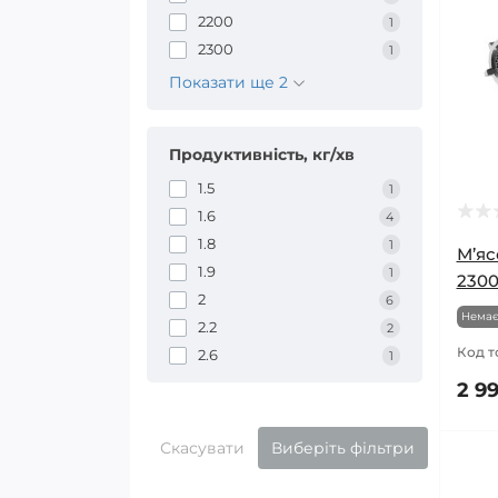
2200
1
2300
1
Показати ще 2
Продуктивність, кг/хв
1.5
1
1.6
4
1.8
1
М’яс
1.9
1
2300
2
6
Немає
2.2
2
Код т
2.6
1
2 99
Скасувати
Виберіть фільтри