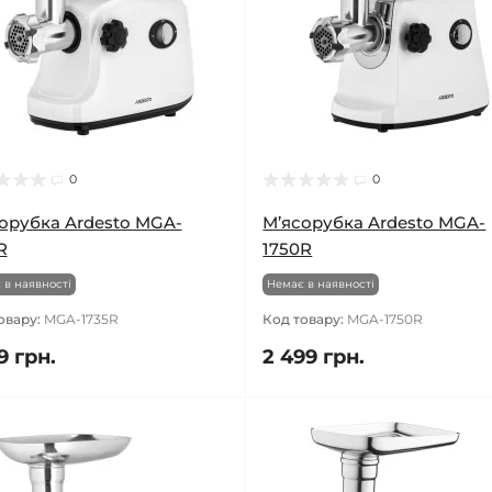
0
0
орубка Ardesto MGA-
М’ясорубка Ardesto MGA-
R
1750R
 в наявності
Немає в наявності
овару:
MGA-1735R
Код товару:
MGA-1750R
9 грн.
2 499 грн.