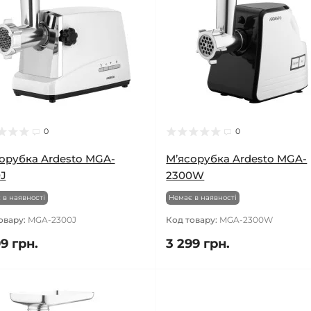
0
0
орубка Ardesto MGA-
М’ясорубка Ardesto MGA-
J
2300W
 в наявності
Немає в наявності
овару:
MGA-2300J
Код товару:
MGA-2300W
9 грн.
3 299 грн.