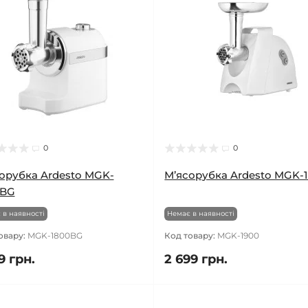
0
0
орубка Ardesto MGK-
М’ясорубка Ardesto MGK-
0BG
 в наявності
Немає в наявності
овару:
MGK-1800BG
Код товару:
MGK-1900
9 грн.
2 699 грн.