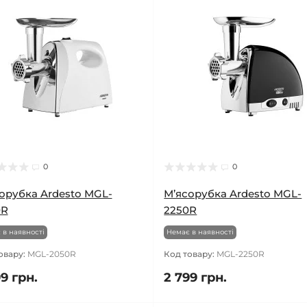
0
0
орубка Ardesto MGL-
М’ясорубка Ardesto MGL-
0R
2250R
 в наявності
Немає в наявності
овару:
MGL-2050R
Код товару:
MGL-2250R
9 грн.
2 799 грн.