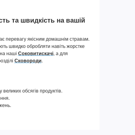
сть та швидкість на вашій
дає перевагу якісним домашнім стравам.
ють швидко обробляти навіть жорстке
 на наші
Соковитискачі
, а для
озділі
Сковороди
.
 великих обсягів продуктів.
ння.
жень.