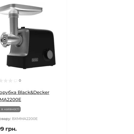
0
орубка Black&Decker
MA2200E
 в наявності
овару:
BXMMA2200E
9 грн.