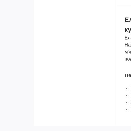
Е
ку
Ел
На
м'
по
Пе