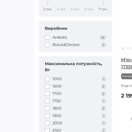
2 тис.
3 тис.
5 тис.
6 тис.
7 тис.
Виробник
Ardesto
14
Black&Decker
2
М’яс
Максимальна потужність,
1735
Вт
Немає
1000
1
Код т
1600
2
1700
2
2 19
1750
1
1800
3
1900
1
2000
1
2100
1