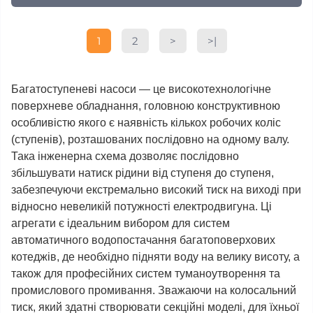
1
2
>
>|
Багатоступеневі насоси — це високотехнологічне
поверхневе обладнання, головною конструктивною
особливістю якого є наявність кількох робочих коліс
(ступенів), розташованих послідовно на одному валу.
Така інженерна схема дозволяє послідовно
збільшувати натиск рідини від ступеня до ступеня,
забезпечуючи екстремально високий тиск на виході при
відносно невеликій потужності електродвигуна. Ці
агрегати є ідеальним вибором для систем
автоматичного водопостачання багатоповерхових
котеджів, де необхідно підняти воду на велику висоту, а
також для професійних систем туманоутворення та
промислового промивання. Зважаючи на колосальний
тиск, який здатні створювати секційні моделі, для їхньої