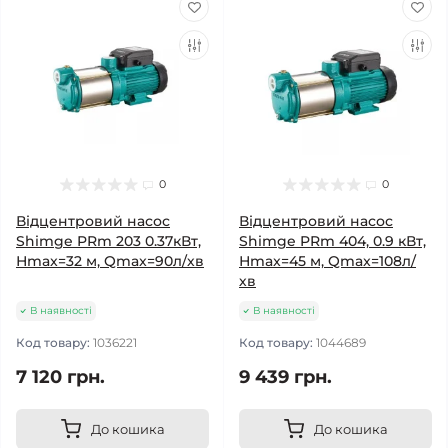
0
0
Відцентровий насос
Відцентровий насос
Shimge PRm 203 0.37кВт,
Shimge PRm 404, 0.9 кВт,
Нmax=32 м, Qmax=90л/хв
Нmax=45 м, Qmax=108л/
хв
В наявності
В наявності
Код товару:
1036221
Код товару:
1044689
7 120 грн.
9 439 грн.
До кошика
До кошика