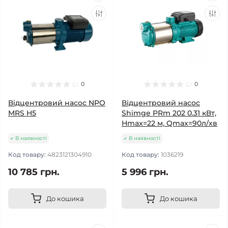
0
0
Відцентровий насос NPO
Відцентровий насос
MRS H5
Shimge PRm 202 0.31 кВт,
Нmax=22 м, Qmax=90л/хв
В наявності
В наявності
Код товару:
4823121304910
Код товару:
1036219
10 785 грн.
5 996 грн.
До кошика
До кошика