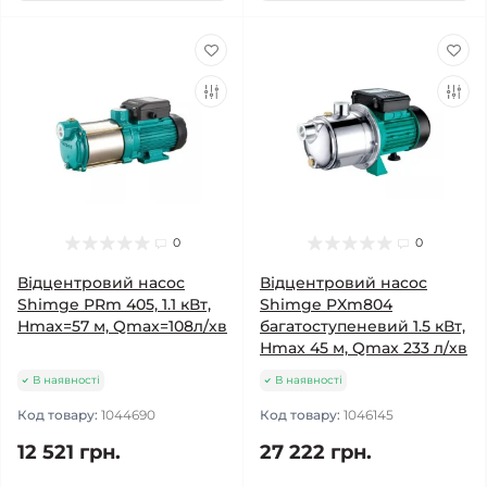
0
0
Відцентровий насос
Відцентровий насос
Shimge PRm 405, 1.1 кВт,
Shimge PXm804
Нmax=57 м, Qmax=108л/хв
багатоступеневий 1.5 кВт,
Нmax 45 м, Qmax 233 л/хв
В наявності
В наявності
Код товару:
1044690
Код товару:
1046145
12 521 грн.
27 222 грн.