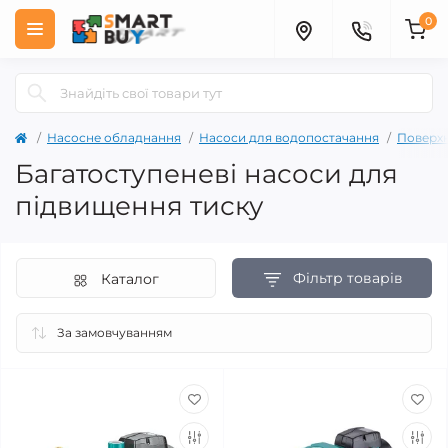
0
Насосне обладнання
Насоси для водопостачання
Поверхн
Багатоступеневі насоси для
підвищення тиску
Фільтр товарів
Каталог