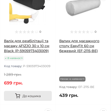
0
0
Валік для реабілітації та
Валик для масажного
масажу 4FIZJO 30 x 10 см
столу EasyFit 60 см
Black (P-5905973403009)
бежевий (EF-2115-BE)
В наявності
Код товару:
P-5905973403009
1 289 грн.
Немає в наявності
699 грн.
Код товару:
EF-2115-BE
439 грн.
До кошика