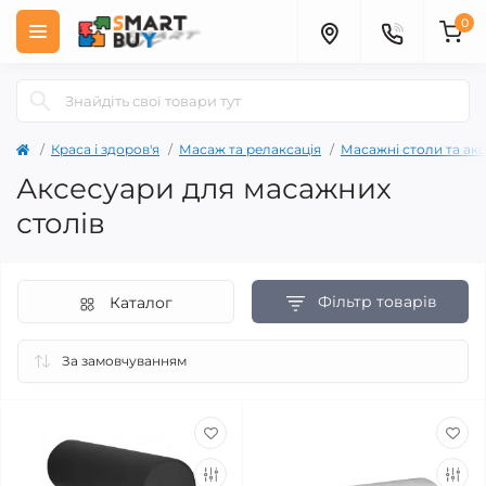
0
Краса і здоров'я
Масаж та релаксація
Масажні столи та ак
Аксесуари для масажних
столів
Фільтр товарів
Каталог