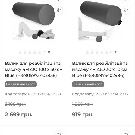
0
0
Валик для реабілітації та
Валик для реабілітації та
масажу 4FIZJO 100 x 30 см
масажу 4FIZJO 30 x 10 см
Blue (P-5905973402958)
Blue (P-5905973402996)
Немає в наявності
Немає в наявності
Код товару:
P-5905973402958
Код товару:
P-5905973402996
3 185 грн.
1 289 грн.
2 699 грн.
919 грн.