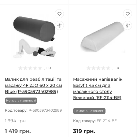
0
0
Валик для реабілітації та
Масажний напіввалік
масажу 4FIZJO 60 x 20 см
Easyfit 45 см для
Blue (P-5905973402989)
масажного столу
Бежевий (EF-2114-BE)
Немає в наявності
Код товару:
P-5905973402989
Немає в наявності
1 994 грн.
Код товару:
EF-2114-BE
1 419 грн.
319 грн.