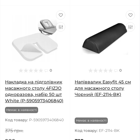
0
0
Накладка на підголівник
Напіввалик Easyfit 45 см
масажного столу 4FIZJO
для масажного столу
одноразова, набір 50 шт
Чорний (EF-2114-BK)
White (P-5905973406840)
Немає в наявності
Код товару:
P-5905973406840
Немає в наявності
375 грн.
Код товару:
EF-2114-BK