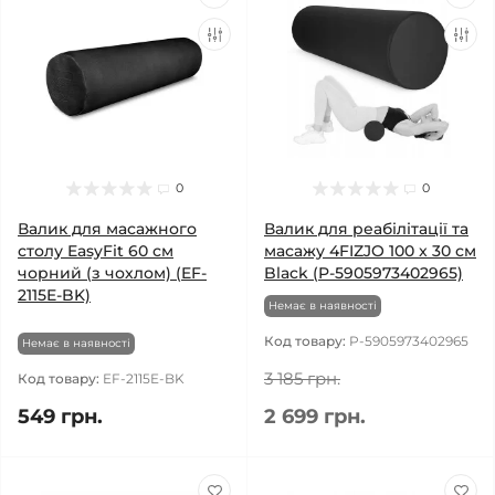
0
0
Валик для масажного
Валик для реабілітації та
столу EasyFit 60 см
масажу 4FIZJO 100 x 30 см
чорний (з чохлом) (EF-
Black (P-5905973402965)
2115E-BK)
Немає в наявності
Код товару:
P-5905973402965
Немає в наявності
3 185 грн.
Код товару:
EF-2115E-BK
549 грн.
2 699 грн.