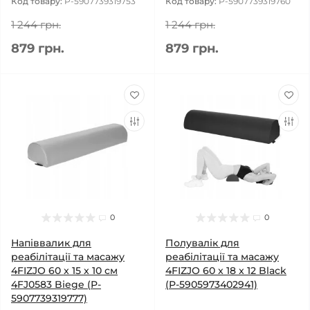
Код товару:
P-5907739319753
Код товару:
P-5907739319760
1 244 грн.
1 244 грн.
879 грн.
879 грн.
0
0
Напіввалик для
Полувалік для
реабілітації та масажу
реабілітації та масажу
4FIZJO 60 x 15 x 10 см
4FIZJO 60 x 18 x 12 Black
4FJ0583 Biege (P-
(P-5905973402941)
5907739319777)