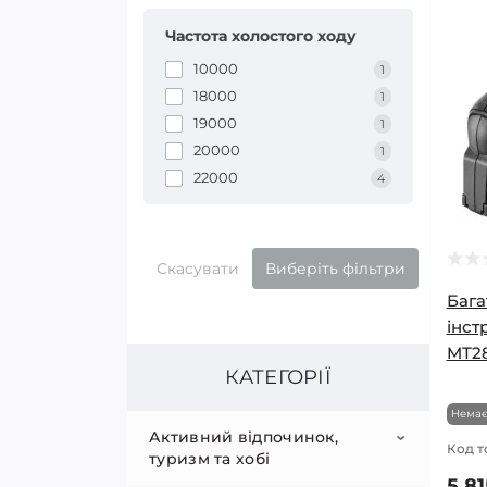
Частота холостого ходу
10000
1
18000
1
19000
1
20000
1
22000
4
Скасувати
Виберіть фільтри
Бага
інст
MT2
КАТЕГОРІЇ
Немає
Активний відпочинок,
Код т
туризм та хобі
5 81