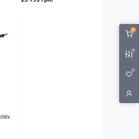
0
0
0
nley