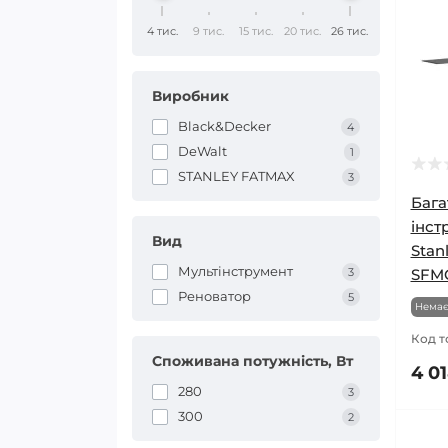
4 тис.
9 тис.
15 тис.
20 тис.
26 тис.
Виробник
Black&Decker
4
DeWalt
1
STANLEY FATMAX
3
Бага
інст
Вид
Stan
Мультінструмент
3
SFM
Реноватор
5
Немає
Код т
Споживана потужність, Вт
4 01
280
3
300
2