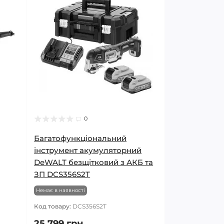
0
Багатофункціональний
інструмент акумуляторний
DeWALT безщітковий з АКБ та
ЗП DCS356S2T
Немає в наявності
Код товару:
DCS356S2T
25 799 грн.