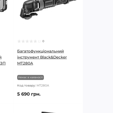
0
Багатофункціональний
й
інструмент Black&Decker
 ЗП
MT280A
Немає в наявності
Код товару:
MT280A
5 690 грн.