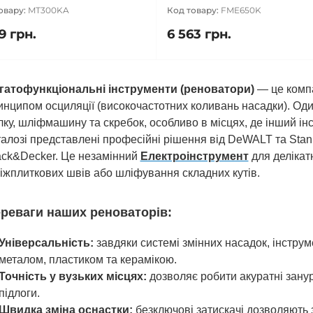
овару:
MT300KA
Код товару:
FME650K
9 грн.
6 563 грн.
гатофункціональні інструменти (реноватори)
— це компа
инципом осциляції (високочастотних коливань насадки). Оди
лку, шліфмашину та скребок, особливо в місцях, де інший і
талозі представлені професійні рішення від DeWALT та Stanle
ack&Decker. Це незамінний
Електроінструмент
для делікатн
міжплиткових швів або шліфування складних кутів.
реваги наших реноваторів:
Універсальність:
завдяки системі змінних насадок, інструм
металом, пластиком та керамікою.
Точність у вузьких місцях:
дозволяє робити акуратні занур
підлоги.
Швидка зміна оснастки:
безключові затискачі дозволяють 