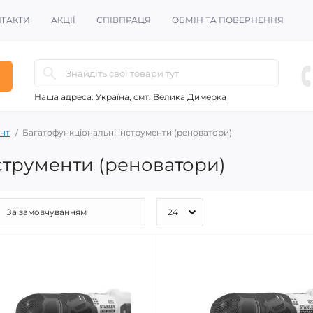
ТАКТИ
АКЦІЇ
СПІВПРАЦЯ
ОБМІН ТА ПОВЕРНЕННЯ
Наша адреса:
Україна, смт. Велика Димерка
нт
Багатофункціональні інструменти (реноватори)
струменти (реноватори)