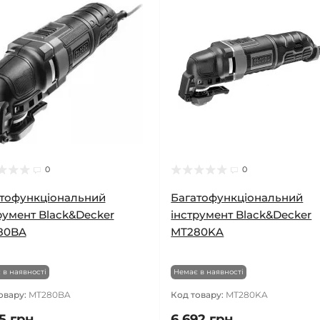
0
0
тофункціональний
Багатофункціональний
румент Black&Decker
інструмент Black&Decker
80BA
MT280KA
 в наявності
Немає в наявності
овару:
MT280BA
Код товару:
MT280KA
5 грн.
6 692 грн.