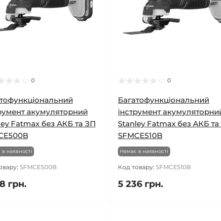
0
0
тофункціональний
Багатофункціональний
румент акумуляторний
інструмент акумуляторни
ley Fatmax без АКБ та ЗП
Stanley Fatmax без АКБ та
CE500B
SFMCE510B
 в наявності
Немає в наявності
овару:
SFMCE500B
Код товару:
SFMCE510B
8 грн.
5 236 грн.