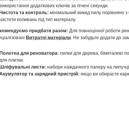
використання додаткових ключів за лічені секунди.
Чистота та контроль:
мінімальний викид пилу порівняно з
частоти коливань під тип матеріалу.
комендуємо придбати разом:
Для повноцінної роботи ре
еціалізовані
Витратні матеріали
. Не забудьте додати до з
Полотна для реноватора:
пилки для дерева, біметалеві по
для плитки.
Шліфувальні листи:
набори наждачного паперу на липучці 
Акумулятор та зарядний пристрій:
якщо ви обираєте карка