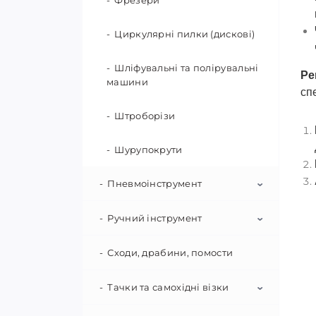
Фрезери
Садові ножиці
Циркулярні пилки (дискові)
Секатори
Шліфувальні та полірувальні
Ре
Сокири та колуни
машини
сп
Сучкорізи
Штроборізи
Точила для інструментів
Шурупокрути
Черенки для садового
Пневмоінструмент
інструменту
Ручний інструмент
Пневмогайковерти
Пневмопістолети будівельні
Сходи, драбини, помости
Викрутки
Пневмопістолети для
Гайкові ключі
Тачки та самохідні візки
накачування шин