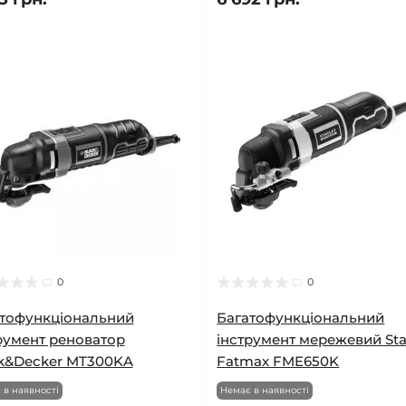
0
0
тофункціональний
Багатофункціональний
румент реноватор
інструмент мережевий Sta
k&Decker MT300KA
Fatmax FME650K
 в наявності
Немає в наявності