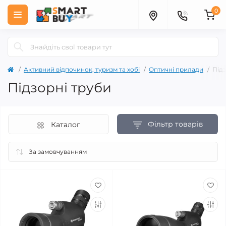
0
Активний відпочинок, туризм та хобі
Оптичні прилади
Підз
Підзорні труби
Фільтр товарів
Каталог