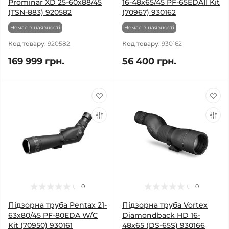
Prominar XD 25-60x88/45
16-48x65/45 PF-65EDAII Kit
(TSN-883) 920582
(70967) 930162
Немає в наявності
Немає в наявності
Код товару:
920582
Код товару:
930162
169 999 грн.
56 400 грн.
0
0
Підзорна труба Pentax 21-
Підзорна труба Vortex
63x80/45 PF-80EDA W/C
Diamondback HD 16-
Kit (70950) 930161
48x65 (DS-65S) 930166