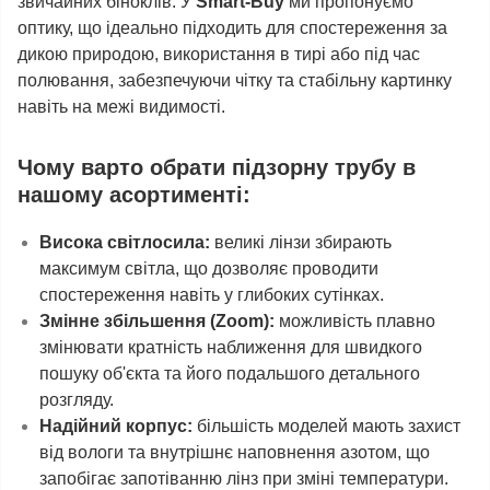
звичайних біноклів. У
Smart-Buy
ми пропонуємо
оптику, що ідеально підходить для спостереження за
дикою природою, використання в тирі або під час
полювання, забезпечуючи чітку та стабільну картинку
навіть на межі видимості.
Чому варто обрати підзорну трубу в
нашому асортименті:
Висока світлосила:
великі лінзи збирають
максимум світла, що дозволяє проводити
спостереження навіть у глибоких сутінках.
Змінне збільшення (Zoom):
можливість плавно
змінювати кратність наближення для швидкого
пошуку об'єкта та його подальшого детального
розгляду.
Надійний корпус:
більшість моделей мають захист
від вологи та внутрішнє наповнення азотом, що
запобігає запотіванню лінз при зміні температури.