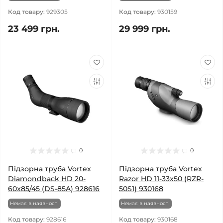
Код товару:
929305
Код товару:
930159
23 499 грн.
29 999 грн.
0
0
Підзорна труба Vortex
Підзорна труба Vortex
Diamondback HD 20-
Razor HD 11-33x50 (RZR-
60x85/45 (DS-85A) 928616
50S1) 930168
Немає в наявності
Немає в наявності
Код товару:
928616
Код товару:
930168