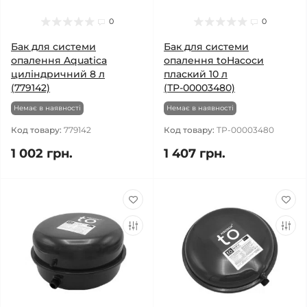
0
0
Бак для системи
Бак для системи
опалення Aquatica
опалення toНасоси
циліндричний 8 л
плаский 10 л
(779142)
(ТР-00003480)
Немає в наявності
Немає в наявності
Код товару:
779142
Код товару:
ТР-00003480
1 002 грн.
1 407 грн.