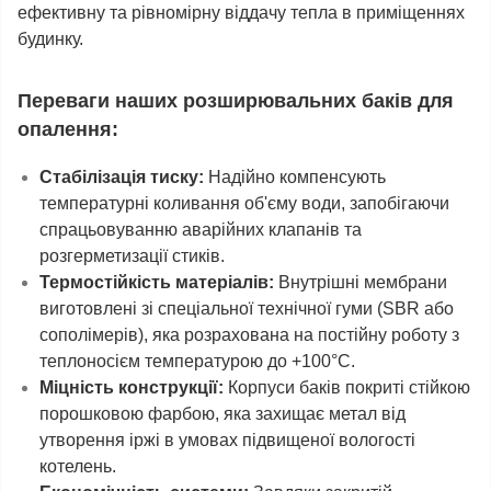
ефективну та рівномірну віддачу тепла в приміщеннях
будинку.
Переваги наших розширювальних баків для
опалення:
Стабілізація тиску:
Надійно компенсують
температурні коливання об'єму води, запобігаючи
спрацьовуванню аварійних клапанів та
розгерметизації стиків.
Термостійкість матеріалів:
Внутрішні мембрани
виготовлені зі спеціальної технічної гуми (SBR або
сополімерів), яка розрахована на постійну роботу з
теплоносієм температурою до +100°C.
Міцність конструкції:
Корпуси баків покриті стійкою
порошковою фарбою, яка захищає метал від
утворення іржі в умовах підвищеної вологості
котелень.