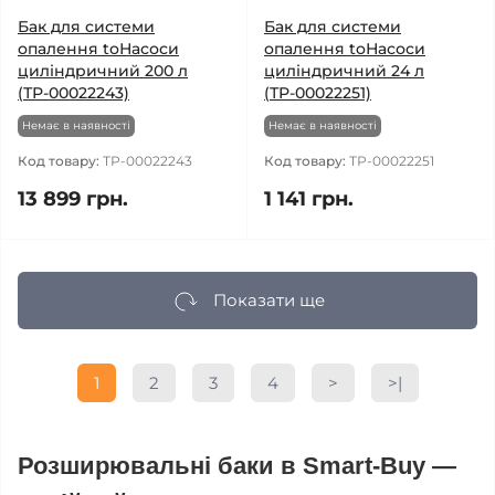
Бак для системи
Бак для системи
опалення toНасоси
опалення toНасоси
циліндричний 200 л
циліндричний 24 л
(ТР-00022243)
(ТР-00022251)
Немає в наявності
Немає в наявності
Код товару:
ТР-00022243
Код товару:
ТР-00022251
13 899 грн.
1 141 грн.
Показати ще
1
2
3
4
>
>|
Розширювальні баки в Smart-Buy —