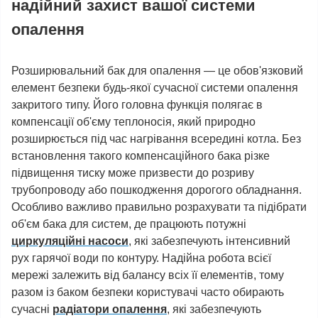
надійний захист вашої системи
опалення
Розширювальний бак для опалення — це обов'язковий
елемент безпеки будь-якої сучасної системи опалення
закритого типу. Його головна функція полягає в
компенсації об'єму теплоносія, який природно
розширюється під час нагрівання всередині котла. Без
встановлення такого компенсаційного бака різке
підвищення тиску може призвести до розриву
трубопроводу або пошкодження дорогого обладнання.
Особливо важливо правильно розрахувати та підібрати
об'єм бака для систем, де працюють потужні
циркуляційні насоси
, які забезпечують інтенсивний
рух гарячої води по контуру. Надійна робота всієї
мережі залежить від балансу всіх її елементів, тому
разом із баком безпеки користувачі часто обирають
сучасні
радіатори опалення
, які забезпечують