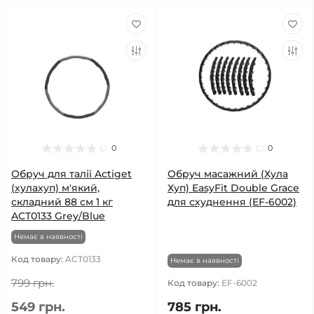
0
0
Обруч для талії Actiget
Обруч масажний (Хула
(хулахуп) м'який,
Хуп) EasyFit Double Grace
складний 88 см 1 кг
для схуднення (EF-6002)
ACT0133 Grey/Blue
Немає в наявності
Код товару:
ACT0133
Немає в наявності
799 грн.
Код товару:
EF-6002
549 грн.
785 грн.