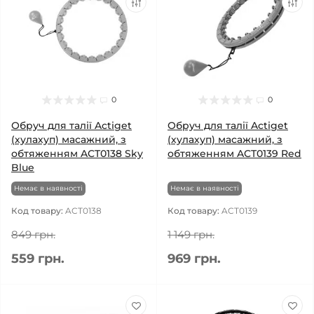
0
0
Обруч для талії Actiget
Обруч для талії Actiget
(хулахуп) масажний, з
(хулахуп) масажний, з
обтяженням ACT0138 Sky
обтяженням ACT0139 Red
Blue
Немає в наявності
Немає в наявності
Код товару:
ACT0138
Код товару:
ACT0139
849 грн.
1 149 грн.
559 грн.
969 грн.