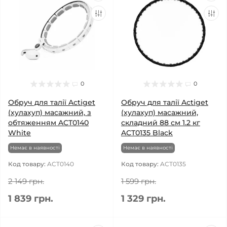
0
0
Обруч для талії Actiget
Обруч для талії Actiget
(хулахуп) масажний, з
(хулахуп) масажний,
обтяженням ACT0140
складний 88 см 1.2 кг
White
ACT0135 Black
Немає в наявності
Немає в наявності
Код товару:
ACT0140
Код товару:
ACT0135
2 149 грн.
1 599 грн.
1 839 грн.
1 329 грн.