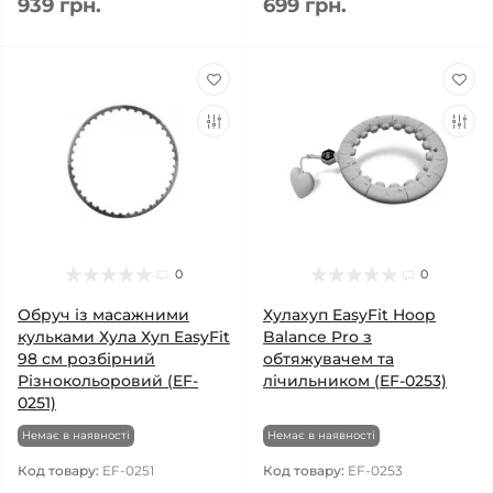
939 грн.
699 грн.
0
0
Обруч із масажними
Хулахуп EasyFit Hoop
кульками Хула Хуп EasyFit
Balance Pro з
98 см розбірний
обтяжувачем та
Різнокольоровий (EF-
лічильником (EF-0253)
0251)
Немає в наявності
Немає в наявності
Код товару:
EF-0251
Код товару:
EF-0253