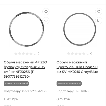
0
0
Обруч масажний 4FIZJO
Обруч масажний
(хулахуп) складаний 95
SportVida Hula Hoop 90
см 1 кг 4FJ0256 (P-
см SV-HK0216 Grey/Blue
5907739312730)
Немає в наявності
Немає в наявності
Код товару:
P-5907739312730
Код товару:
SV-HK0216
1 319 грн.
825 грн.