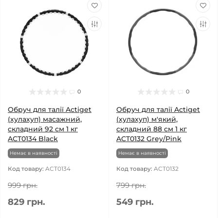
0
0
Обруч для талії Actiget
Обруч для талії Actiget
(хулахуп) масажний,
(хулахуп) м'який,
складний 92 см 1 кг
складний 88 см 1 кг
ACT0134 Black
ACT0132 Grey/Pink
Немає в наявності
Немає в наявності
Код товару:
ACT0134
Код товару:
ACT0132
999 грн.
799 грн.
829 грн.
549 грн.