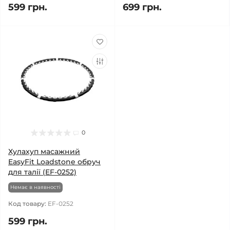
599 грн.
699 грн.
0
Хулахуп масажний
EasyFit Loadstone обруч
для талії (EF-0252)
Немає в наявності
Код товару:
EF-0252
599 грн.