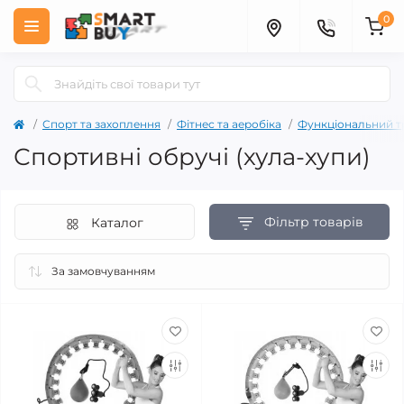
0
Спорт та захоплення
Фітнес та аеробіка
Функціональний тр
Спортивні обручі (хула-хупи)
Фільтр товарів
Каталог