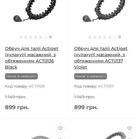
0
0
Обруч для талії Actiget
Обруч для талії Actiget
(хулахуп) масажний, з
(хулахуп) масажний, з
обтяженням ACT0136
обтяженням ACT0137
Black
Violet
Немає в наявності
Немає в наявності
Код товару:
ACT0136
Код товару:
ACT0137
1 149 грн.
1 149 грн.
899 грн.
899 грн.