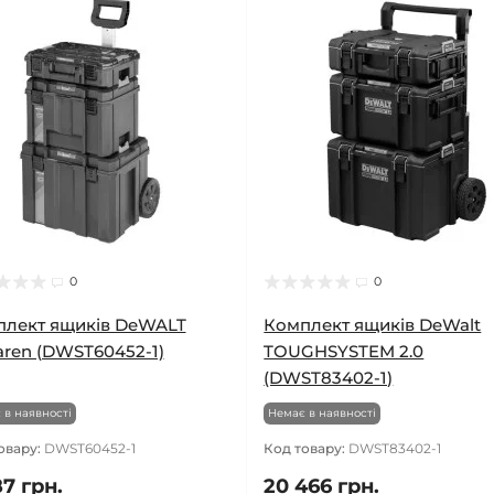
0
0
лект ящиків DeWALT
Комплект ящиків DeWalt
ren (DWST60452-1)
TOUGHSYSTEM 2.0
(DWST83402-1)
 в наявності
Немає в наявності
овару:
DWST60452-1
Код товару:
DWST83402-1
87 грн.
20 466 грн.