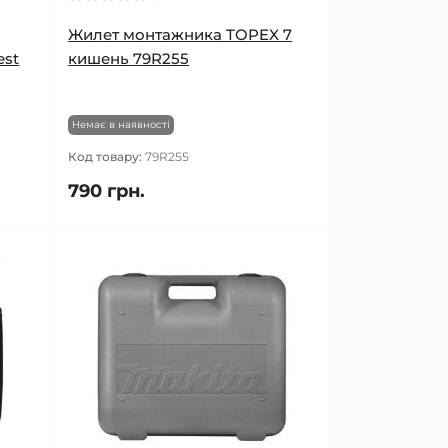
Жилет монтажника TOPEX 7
est
кишень 79R255
Немає в наявності
Код товару:
79R255
790 грн.