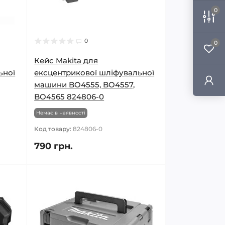
0
0
0
Кейс Makita для
ьної
ексцентрикової шліфувальної
машини BO4555, BO4557,
BO4565 824806-0
Немає в наявності
Код товару:
824806-0
790 грн.