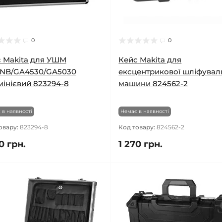
0
0
 Makita для УШМ
Кейс Makita для
5NB/GA4530/GA5030
ексцентрикової шліфувал
інієвий 823294-8
машини 824562-2
 в наявності
Немає в наявності
овару:
823294-8
Код товару:
824562-2
0 грн.
1 270 грн.