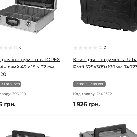
0
0
 для інструментів TOPEX
Кейс для інструмента Ultr
інієвий 45 x 15 x 32 см
Profi 525×389×190мм 7402
220
 в наявності
Немає в наявності
овару:
79R220
Код товару:
7402372
5 грн.
1 926 грн.