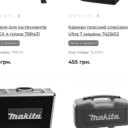
0
0
ня для інструментів
Карман поясний слюсарн
X 4 гнізда 79R431
Ultra 7 кишень 7425612
 в наявності
Немає в наявності
овару:
79R431
Код товару:
7425612
 грн.
455 грн.