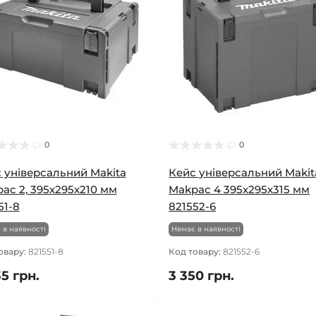
0
0
 універсальний Makita
Кейс універсальний Makit
ac 2, 395х295х210 мм
Makpac 4 395x295x315 мм
51-8
821552-6
 в наявності
Немає в наявності
овару:
821551-8
Код товару:
821552-6
5 грн.
3 350 грн.