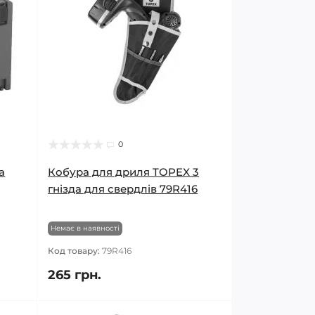
0
a
Кобура для дриля TOPEX 3
гнізда для свердлів 79R416
Немає в наявності
Код товару:
79R416
265 грн.