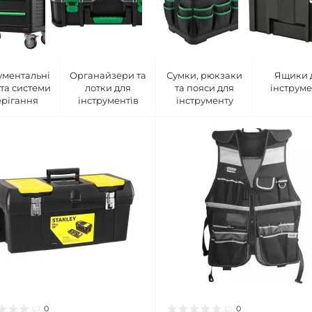
ументальні
Органайзери та
Сумки, рюкзаки
Ящики 
 та системи
лотки для
та пояси для
інструме
ерігання
інструментів
інструменту
0
0