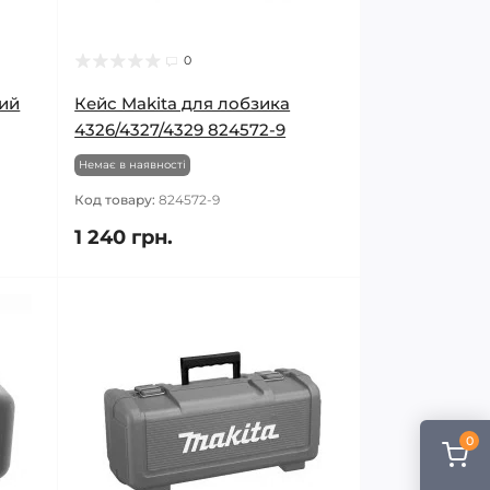
0
ий
Кейс Makita для лобзика
4326/4327/4329 824572-9
Немає в наявності
Код товару:
824572-9
1 240 грн.
0