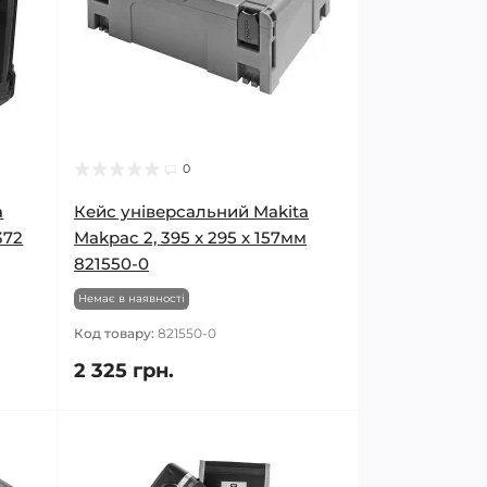
0
a
Кейс універсальний Makita
372
Makpac 2, 395 x 295 x 157мм
821550-0
Немає в наявності
Код товару:
821550-0
2 325 грн.