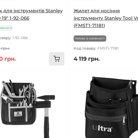
 для інструментів Stanley
Жилет для носіння
 19" 1-92-066
інструменту Stanley Tool V
(FMST1-71181)
явності
овару:
1-92-066
Немає в наявності
 грн.
Код товару:
FMST1-71181
0 грн.
4 119 грн.