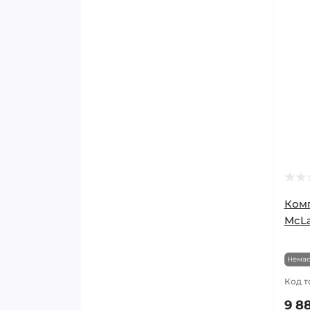
Комп
McLa
Немає
Код т
9 8