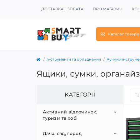
ДОСТАВКА І ОПЛАТА
ПРО МАГАЗИН
КОН
Каталог товарів
Інструменти та обладнання
Ручний інструме
Ящики, сумки, органайзе
КАТЕГОРІЇ
Активний відпочинок,
туризм та хобі
Дача, сад, город
Sup-серфинг