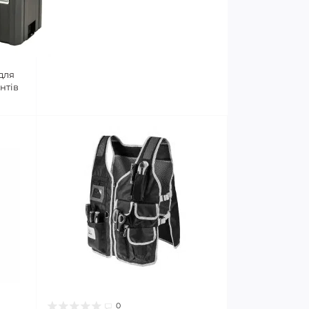
для
нтів
0