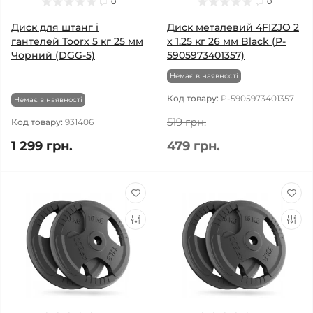
0
0
Диск для штанг і
Диск металевий 4FIZJO 2
гантелей Toorx 5 кг 25 мм
x 1.25 кг 26 мм Black (P-
Чорний (DGG-5)
5905973401357)
Немає в наявності
Код товару:
P-5905973401357
Немає в наявності
519 грн.
Код товару:
931406
1 299 грн.
479 грн.