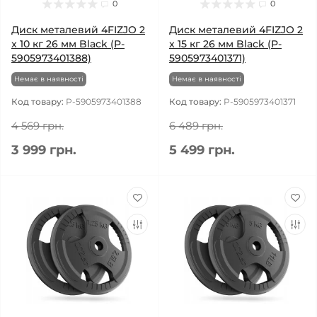
0
0
Диск металевий 4FIZJO 2
Диск металевий 4FIZJO 2
x 10 кг 26 мм Black (P-
x 15 кг 26 мм Black (P-
5905973401388)
5905973401371)
Немає в наявності
Немає в наявності
Код товару:
P-5905973401388
Код товару:
P-5905973401371
4 569 грн.
6 489 грн.
3 999 грн.
5 499 грн.