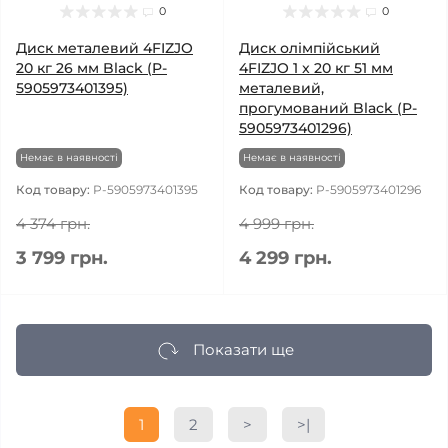
0
0
Диск металевий 4FIZJO
Диск олімпійський
20 кг 26 мм Black (P-
4FIZJO 1 x 20 кг 51 мм
5905973401395)
металевий,
прогумований Black (P-
5905973401296)
Немає в наявності
Немає в наявності
Код товару:
P-5905973401395
Код товару:
P-5905973401296
4 374 грн.
4 999 грн.
3 799 грн.
4 299 грн.
Показати ще
1
2
>
>|