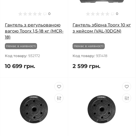
0
0
Гантель з регульованою
Гантель збірна Toorx 10 кг
вагою Toorx 1,5-18 кг (MCR-
з кейсом (VAL-10DGN)
18)
Немає в наявності
Немає в наявності
Код товару:
932172
Код товару:
931418
10 699 грн.
2 599 грн.