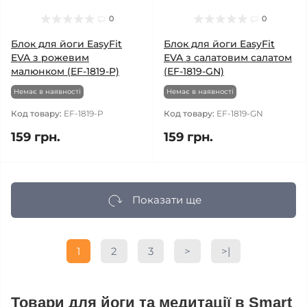
0
0
Блок для йоги EasyFit
Блок для йоги EasyFit
EVA з рожевим
EVA з салатовим салатом
малюнком (EF-1819-P)
(EF-1819-GN)
Немає в наявності
Немає в наявності
Код товару:
EF-1819-P
Код товару:
EF-1819-GN
159 грн.
159 грн.
Показати ще
1
2
3
>
>|
Товари для йоги та медитації в Smart