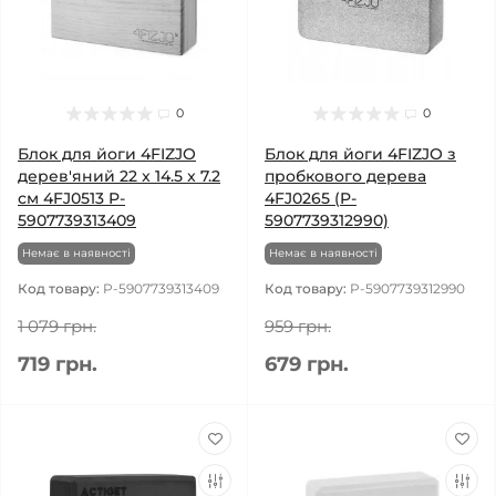
0
0
Блок для йоги 4FIZJO
Блок для йоги 4FIZJO з
дерев'яний 22 x 14.5 x 7.2
пробкового дерева
см 4FJ0513 P-
4FJ0265 (P-
5907739313409
5907739312990)
Немає в наявності
Немає в наявності
Код товару:
P-5907739313409
Код товару:
P-5907739312990
1 079 грн.
959 грн.
719 грн.
679 грн.