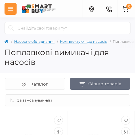
0
Насосне обладнання
Комплектуючі до насосів
Поплавкові
Поплавкові вимикачі для
насосів
Фільтр товарів
Каталог