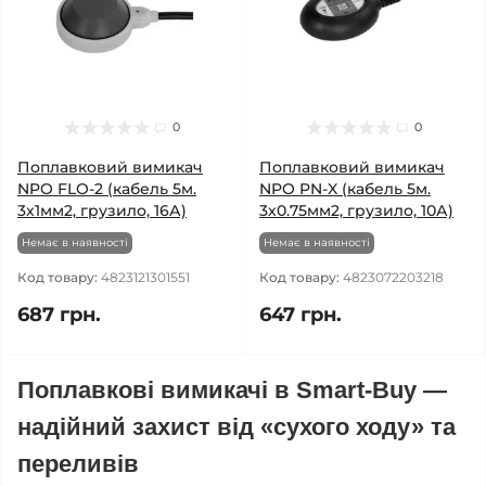
0
0
Поплавковий вимикач
Поплавковий вимикач
NPO FLO-2 (кабель 5м.
NPO PN-X (кабель 5м.
3х1мм2, грузило, 16А)
3х0.75мм2, грузило, 10А)
Немає в наявності
Немає в наявності
Код товару:
4823121301551
Код товару:
4823072203218
687 грн.
647 грн.
Поплавкові вимикачі в Smart-Buy —
надійний захист від «сухого ходу» та
переливів