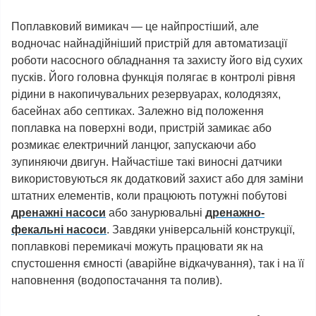
Поплавковий вимикач — це найпростіший, але
водночас найнадійніший пристрій для автоматизації
роботи насосного обладнання та захисту його від сухих
пусків. Його головна функція полягає в контролі рівня
рідини в накопичувальних резервуарах, колодязях,
басейнах або септиках. Залежно від положення
поплавка на поверхні води, пристрій замикає або
розмикає електричний ланцюг, запускаючи або
зупиняючи двигун. Найчастіше такі виносні датчики
використовуються як додатковий захист або для заміни
штатних елементів, коли працюють потужні побутові
дренажні насоси
або занурювальні
дренажно-
фекальні насоси
. Завдяки універсальній конструкції,
поплавкові перемикачі можуть працювати як на
спустошення ємності (аварійне відкачування), так і на її
наповнення (водопостачання та полив).