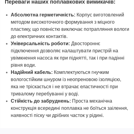
Переваги наших поплавкових вимикачів:
Абсолютна герметичність:
Корпус виготовлений
методом високоточного формування з міцного
пластику, що повністю виключає потрапляння вологи
до електричних контактів.
Універсальність роботи:
Двостороннє
підключення дозволяє налаштувати пристрій на
увімкнення насоса як при піднятті, так і при падінні
рівня води.
Надійний кабель:
Комплектуються гнучким
вологостійким шнуром із неопреновою ізоляцією,
яка не тріскається і не втрачає еластичності при
тривалому перебуванні у воді.
Стійкість до забруднень:
Проста механічна
конструкція всередині поплавка не боїться заілення,
наявності піску чи дрібних часток у рідині.