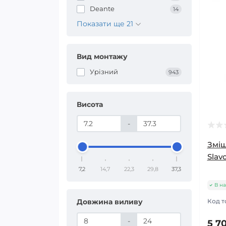
Deante
14
Показати ще 21
Вид монтажу
Урізний
943
Висота
-
Зміш
Slav
7,2
14,7
22,3
29,8
37,3
В на
Довжина виливу
Код т
-
5 70