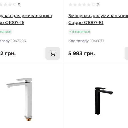
0
0
увач для умивальника
Змішувач для умивальни
o G1007-16
Gappo G1007-81
явності
В наявності
овару:
1042406
Код товару:
1046077
2 грн.
5 983 грн.