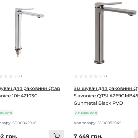
0
0
увач для раковини Qtap
Змішувач для раковини Q
onice 10H42103C
Slavonice QTSLA269GMB4
Gunmetal Black PVD
явності
В наявності
овару:
SD00042906
Код товару:
SD00052049
2 грн.
7 449 грн.