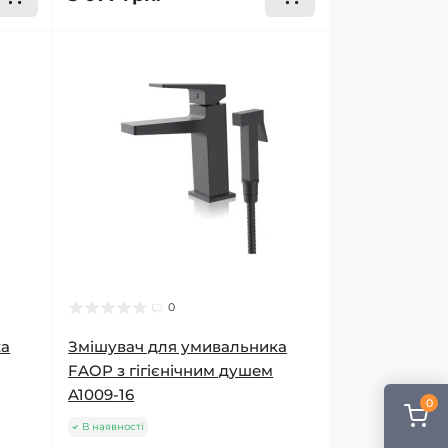
0
ка
Змішувач для умивальника
FAOP з гігієнічним душем
A1009-16
0
В наявності