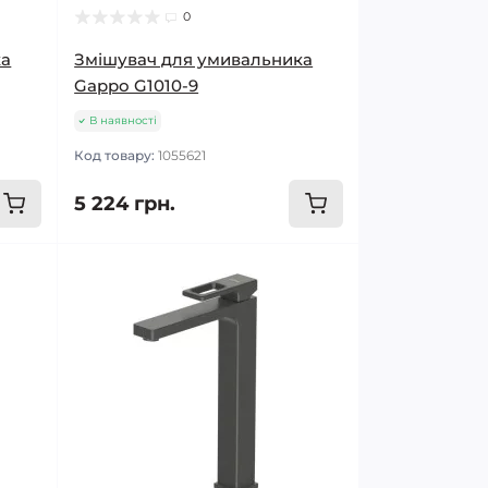
0
ка
Змішувач для умивальника
Gappo G1010-9
В наявності
Код товару:
1055621
5 224 грн.