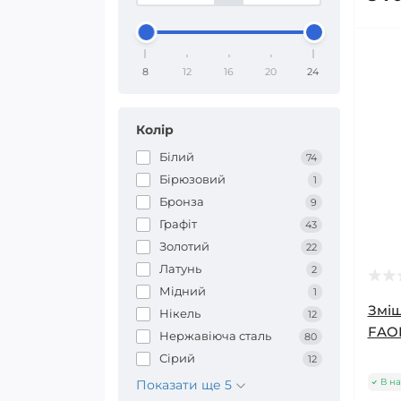
8
12
16
20
24
Колір
Білий
74
Бірюзовий
1
Бронза
9
Графіт
43
Золотий
22
Латунь
2
Мідний
1
Зміш
Нікель
12
FAOP
Нержавіюча сталь
80
Сірий
12
В на
Показати ще 5