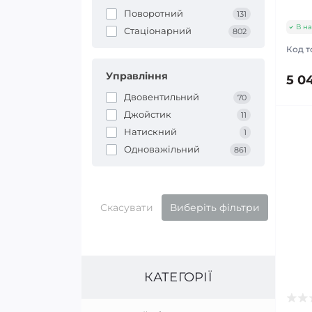
Поворотний
131
В на
Стаціонарний
802
Код т
Управління
5 04
Двовентильний
70
Джойстик
11
Натискний
1
Одноважільний
861
Скасувати
Виберіть фільтри
КАТЕГОРІЇ