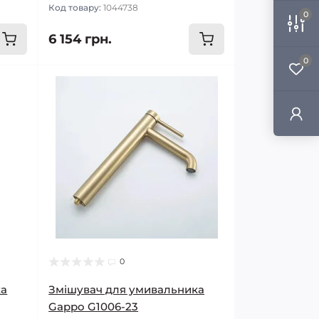
Код товару:
1044738
0
6 154 грн.
0
0
ка
Змішувач для умивальника
Gappo G1006-23