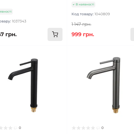
В наявності
явності
Код товару:
1040809
овару:
1037343
1 147 грн.
7 грн.
999 грн.
0
0