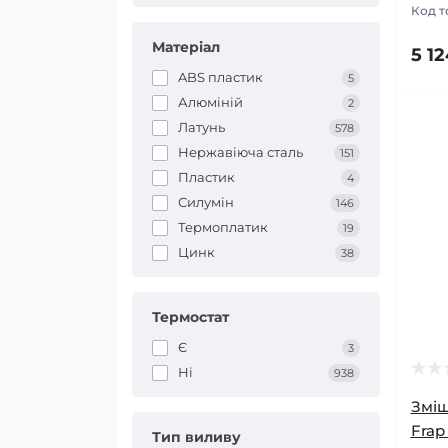
Код т
Матеріал
5 12
ABS пластик
5
Алюміній
2
Латунь
578
Нержавіюча сталь
151
Пластик
4
Силумін
146
Термоплатик
19
Цинк
38
Термостат
Є
3
Ні
938
Зміш
Frap
Тип виливу