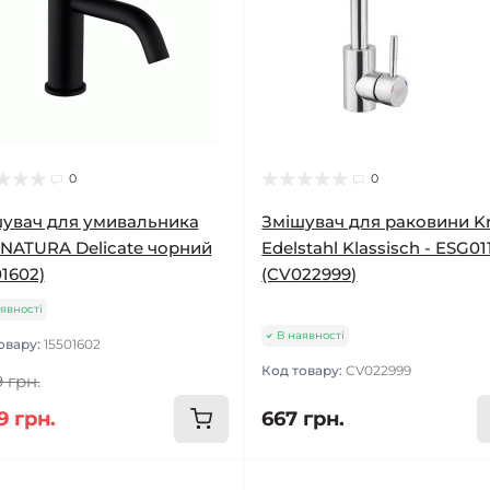
0
0
увач для умивальника
Змішувач для раковини K
NATURA Delicate чорний
Edelstahl Klassisch - ESG01
01602)
(CV022999)
явності
В наявності
овару:
15501602
Код товару:
CV022999
 грн.
9 грн.
667 грн.