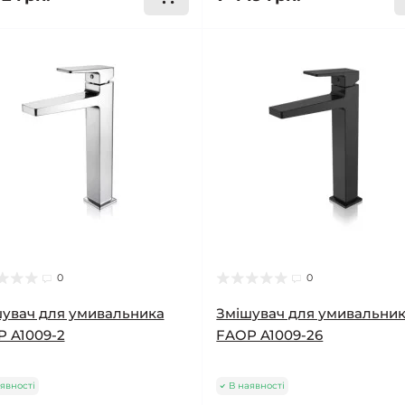
0
0
увач для умивальника
Змішувач для умивальни
 A1009-2
FAOP A1009-26
явності
В наявності