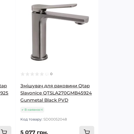
0
tap
Змішувач для раковини Qtap
5925
Slavonice QTSLA270GMB45924
Gunmetal Black PVD
В наявності
Код товару:
SD00052048
5 077 грн.