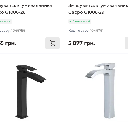
увач для умивальника
Змішувач для умивальни
o G1006-26
Gappo G1006-29
явності
В наявності
овару:
1046756
Код товару:
1046761
5 грн.
5 877 грн.