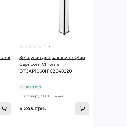
0
roner
Змішувач для раковини Qtap
1
Capricorn Chrome
QTCAP1060H102C48220
В наявності
Код товару:
SD00054344
5 244 грн.