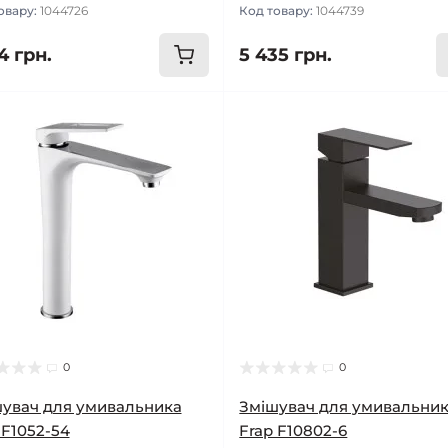
овару:
1044726
Код товару:
1044739
4 грн.
5 435 грн.
0
0
увач для умивальника
Змішувач для умивальни
 F1052-54
Frap F10802-6