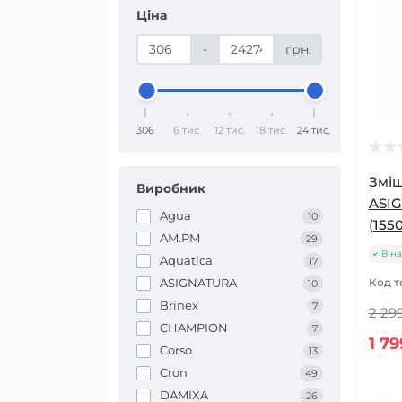
Ціна
-
грн.
306
6 тис.
12 тис.
18 тис.
24 тис.
Зміш
Виробник
ASIG
Agua
10
(155
AM.PM
29
В на
Aquatica
17
ASIGNATURA
Код т
10
Brinex
7
2 299
CHAMPION
7
1 79
Corso
13
Cron
49
DAMIXA
26