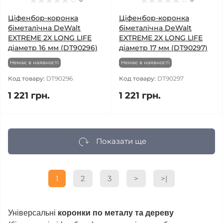
Ціфенбор-коронка
Ціфенбор-коронка
біметалічна DeWalt
біметалічна DeWalt
EXTREME 2X LONG LIFE
EXTREME 2X LONG LIFE
діаметр 16 мм (DT90296)
діаметр 17 мм (DT90297)
Немає в наявності
Немає в наявності
Код товару:
DT90296
Код товару:
DT90297
1 221 грн.
1 221 грн.
Показати ще
1
2
3
>
>|
Універсальні
коронки по металу та дереву