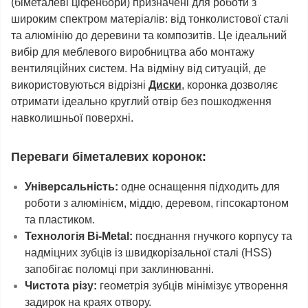
(біметалеві ціфенбори) призначені для роботи з
широким спектром матеріалів: від тонколистової сталі
та алюмінію до деревини та композитів. Це ідеальний
вибір для меблевого виробництва або монтажу
вентиляційних систем. На відміну від ситуацій, де
використовуються відрізні
Диски
, коронка дозволяє
отримати ідеально круглий отвір без пошкодження
навколишньої поверхні.
Переваги біметалевих коронок:
Універсальність:
одне оснащення підходить для
роботи з алюмінієм, міддю, деревом, гіпсокартоном
та пластиком.
Технологія Bi-Metal:
поєднання гнучкого корпусу та
надміцних зубців із швидкорізальної сталі (HSS)
запобігає поломці при заклинюванні.
Чистота різу:
геометрія зубців мінімізує утворення
задирок на краях отвору.