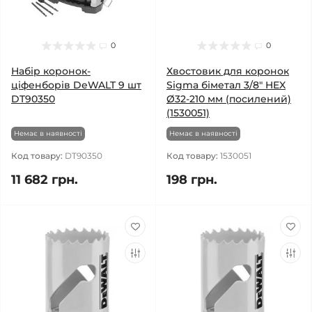
0
0
Набір коронок-
Хвостовик для коронок
ціфенборів DeWALT 9 шт
Sigma біметал 3/8" HEX
DT90350
Ø32-210 мм (посилений)
(1530051)
Немає в наявності
Немає в наявності
Код товару:
DT90350
Код товару:
1530051
11 682 грн.
198 грн.