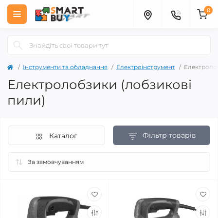
0
Інструменти та обладнання
Електроінструмент
Електроло
Електролобзики (лобзикові
пили)
Фільтр товарів
Каталог