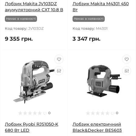
Лобзик Makita JV103DZ
Лобзик Makita M4301 450
акумуляторний CXT 10.8 В
Вт
Немає в наявності
Немає в наявності
Код товару:
JV103DZ
Код товару:
M4301
9 355 грн.
3 347 грн.
0
0
Лобзик Ryobi RJS1050-K
Лобзик електричний
680 Вт LED
Black&Decker BES603