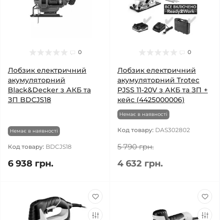
0
0
Лобзик електричний
Лобзик електричний
акумуляторний
акумуляторний Trotec
Black&Decker з АКБ та
PJSS 11-20V з АКБ та ЗП +
ЗП BDCJS18
кейс (4425000006)
Немає в наявності
Код товару:
DAS302802
Немає в наявності
5 790 грн.
Код товару:
BDCJS18
6 938 грн.
4 632 грн.