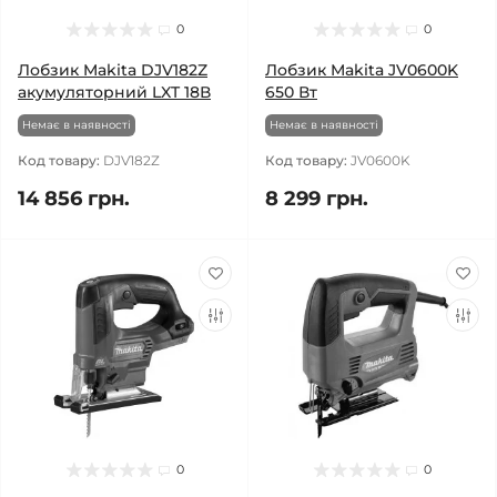
0
0
Лобзик Makita DJV182Z
Лобзик Makita JV0600K
акумуляторний LXT 18В
650 Вт
Немає в наявності
Немає в наявності
Код товару:
DJV182Z
Код товару:
JV0600K
14 856 грн.
8 299 грн.
0
0