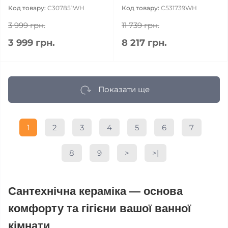
Код товару:
C307851WH
Код товару:
C531739WH
3 999 грн.
11 739 грн.
3 999 грн.
8 217 грн.
Показати ще
1
2
3
4
5
6
7
8
9
>
>|
Сантехнічна кераміка — основа
комфорту та гігієни вашої ванної
кімнати