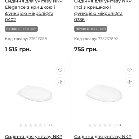
Сидіння для унітазу NKP
Сидіння для унітазу NKP
Elegance з кришкою і
Inci з кришкою і
функцією мікроліфта
функцією мікроліфта
0402
0336
Немає в наявності
Немає в наявності
Код товару:
735213188
Код товару:
735737892
1 515 грн.
755 грн.
0
0
Сидіння для унітазу NKP
Сидіння для унітазу NKP