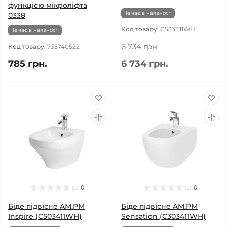
функцією мікроліфта
Немає в наявності
0338
Код товару:
C533411WH
Немає в наявності
6 734 грн.
Код товару:
735740522
785 грн.
6 734 грн.
0
0
Біде підвісне AM.PM
Біде підвісне AM.PM
Inspire (C503411WH)
Sensation (C303411WH)