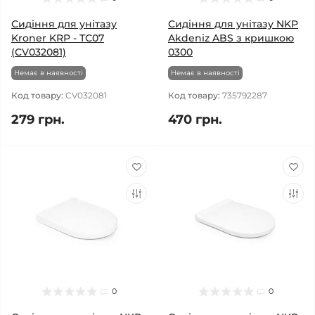
Сидіння для унітазу
Сидіння для унітазу NKP
Kroner KRP - ТС07
Akdeniz ABS з кришкою
(CV032081)
0300
Немає в наявності
Немає в наявності
Код товару:
CV032081
Код товару:
735792287
279 грн.
470 грн.
0
0