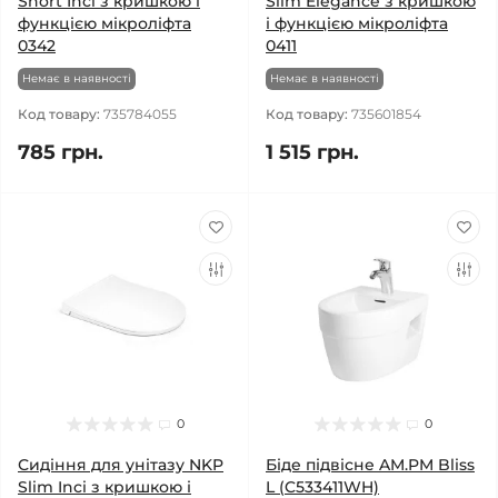
Short Inci з кришкою і
Slim Elegance з кришкою
функцією мікроліфта
і функцією мікроліфта
0342
0411
Немає в наявності
Немає в наявності
Код товару:
735784055
Код товару:
735601854
785 грн.
1 515 грн.
0
0
Сидіння для унітазу NKP
Біде підвісне AM.PM Bliss
Slim Inci з кришкою і
L (C533411WH)