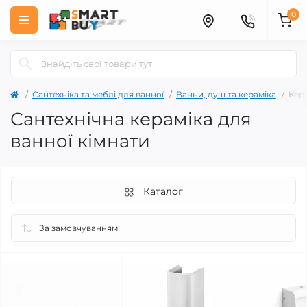
0
Сантехніка та меблі для ванної
Ванни, душ та кераміка
Кер
Сантехнічна кераміка для
ванної кімнати
Каталог