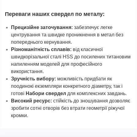
Переваги наших свердел по металу:
Прецизійне заточування:
забезпечує легке
центрування та швидке проникнення в метал без
попереднього кернування.
Різноманітність сплавів:
від класичної
швидкорізальної сталі HSS до посилених титановим
напиленням моделей для професійного
використання.
Зручність вибору:
можливість придбати як
поодинокі екземпляри конкретного діаметру, так і
готові
Набори свердел
для комплексних завдань.
Високий ресурс:
стійкість до зношування дозволяє
зробити сотні отворів без втрати геометрії ріжучої
кромки.