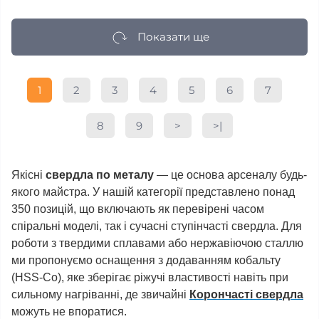
Показати ще
1
2
3
4
5
6
7
8
9
>
>|
Якісні
свердла по металу
— це основа арсеналу будь-
якого майстра. У нашій категорії представлено понад
350 позицій, що включають як перевірені часом
спіральні моделі, так і сучасні ступінчасті свердла. Для
роботи з твердими сплавами або нержавіючою сталлю
ми пропонуємо оснащення з додаванням кобальту
(HSS-Co), яке зберігає ріжучі властивості навіть при
сильному нагріванні, де звичайні
Корончасті свердла
можуть не впоратися.