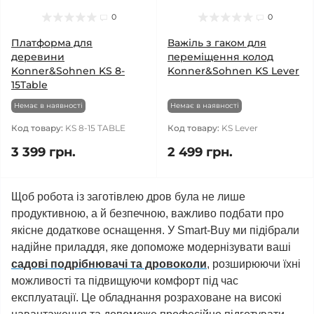
0
0
Платформа для
Важіль з гаком для
деревини
переміщення колод
Konner&Sohnen KS 8-
Konner&Sohnen KS Lever
15Table
Немає в наявності
Немає в наявності
Код товару:
KS 8-15 TABLE
Код товару:
KS Lever
3 399 грн.
2 499 грн.
Щоб робота із заготівлею дров була не лише
продуктивною, а й безпечною, важливо подбати про
якісне додаткове оснащення. У Smart-Buy ми підібрали
надійне приладдя, яке допоможе модернізувати ваші
садові подрібнювачі та дровоколи
, розширюючи їхні
можливості та підвищуючи комфорт під час
експлуатації. Це обладнання розраховане на високі