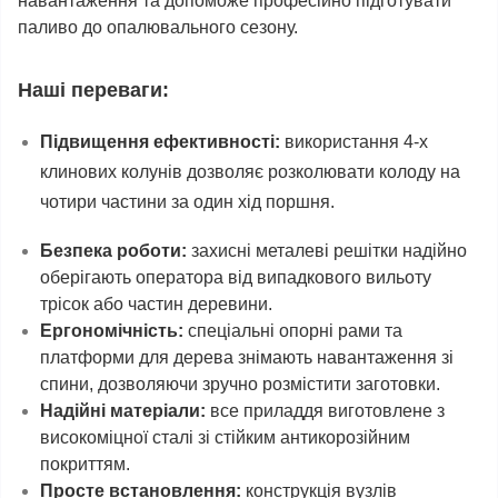
навантаження та допоможе професійно підготувати
паливо до опалювального сезону.
Наші переваги:
Підвищення ефективності:
використання 4-х
клинових колунів дозволяє розколювати колоду на
чотири частини за один хід поршня.
Безпека роботи:
захисні металеві решітки надійно
оберігають оператора від випадкового вильоту
трісок або частин деревини.
Ергономічність:
спеціальні опорні рами та
платформи для дерева знімають навантаження зі
спини, дозволяючи зручно розмістити заготовки.
Надійні матеріали:
все приладдя виготовлене з
високоміцної сталі зі стійким антикорозійним
покриттям.
Просте встановлення:
конструкція вузлів