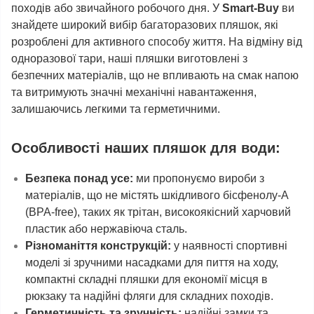
походів або звичайного робочого дня. У
Smart-Buy
ви
знайдете широкий вибір багаторазових пляшок, які
розроблені для активного способу життя. На відміну від
одноразової тари, наші пляшки виготовлені з
безпечних матеріалів, що не впливають на смак напою
та витримують значні механічні навантаження,
залишаючись легкими та герметичними.
Особливості наших пляшок для води:
Безпека понад усе:
ми пропонуємо вироби з
матеріалів, що не містять шкідливого бісфенолу-А
(BPA-free), таких як трітан, високоякісний харчовий
пластик або нержавіюча сталь.
Різноманіття конструкцій:
у наявності спортивні
моделі зі зручними насадками для пиття на ходу,
компактні складні пляшки для економії місця в
рюкзаку та надійні фляги для складних походів.
Герметичність та зручність:
надійні замки та