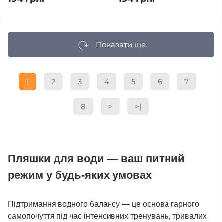
Показати ще
1
2
3
4
5
6
7
8
>
>|
Пляшки для води — ваш питний
режим у будь-яких умовах
Підтримання водного балансу — це основа гарного
самопочуття під час інтенсивних тренувань, тривалих