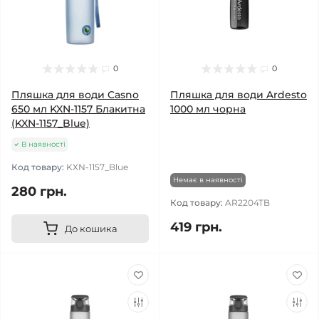
0
0
Пляшка для води Casno
Пляшка для води Ardesto
650 мл KXN-1157 Блакитна
1000 мл чорна
(KXN-1157_Blue)
В наявності
Код товару:
KXN-1157_Blue
Немає в наявності
280 грн.
Код товару:
AR2204TB
419 грн.
До кошика