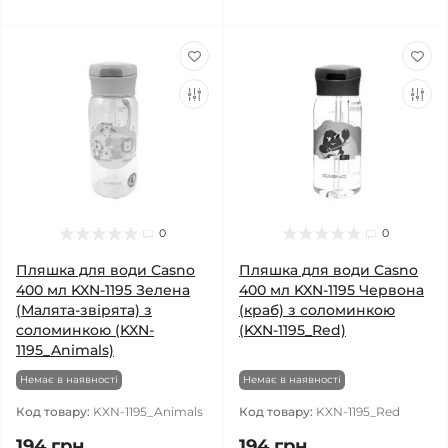
0
0
Пляшка для води Casno
Пляшка для води Casno
400 мл KXN-1195 Зелена
400 мл KXN-1195 Червона
(Малята-звірята) з
(краб) з соломинкою
соломинкою (KXN-
(KXN-1195_Red)
1195_Animals)
Немає в наявності
Немає в наявності
Код товару:
KXN-1195_Animals
Код товару:
KXN-1195_Red
194 грн.
194 грн.