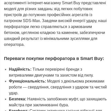
асортименті інтернет-магазину Smart Buy представлені
моделі для різних завдань: від легких побутових
пристроїв до потужних професійних агрегатів із
патроном SDS-Max. Завдяки високій енергії удару, наші
перфоратори легко справляються з армованим
бетоном, цегляною кладкою та каменем, забезпечуючи
швидкий результат із мінімальними зусиллями для
оператора.
Переваги покупки перфоратора в Smart Buy:
Надійність:
Тільки перевірені бренди з
витривалими двигунами та захистом від пилу.
Функціональність:
Моделі з декількома режимами
роботи — свердління, свердління з ударом та чистий
удар.
Безпека:
Наявність запобіжних муфт, що захищають
майстра при заклинюванні бура.
Комфорт:
Системи активного гасіння вібрації для