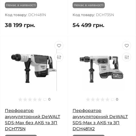
Немає в наявності
Немає в наявності
Код товару:
DCH481N
Код товару:
DCH735N
38 199 грн.
54 499 грн.
0
0
Перфоратор
Перфоратор
акумуляторний DeWALT
акумуляторний DeWALT
SDS-Max без АКБ та ЗП
SDS-Max з АКБ та ЗП
DCH775N
DCH481X2