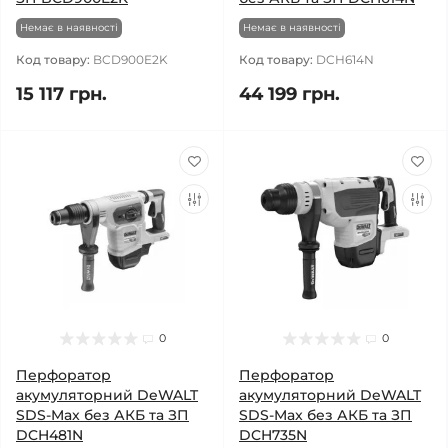
Немає в наявності
Немає в наявності
Код товару:
BCD900E2K
Код товару:
DCH614N
15 117 грн.
44 199 грн.
0
0
Перфоратор
Перфоратор
акумуляторний DeWALT
акумуляторний DeWALT
SDS-Max без АКБ та ЗП
SDS-Max без АКБ та ЗП
DCH481N
DCH735N