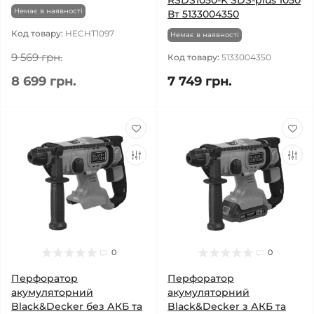
RSDS1050-K SDS-plus 1050
Немає в наявності
Вт 5133004350
Код товару:
HECHT1097
Немає в наявності
9 569 грн.
Код товару:
5133004350
8 699 грн.
7 749 грн.
0
0
Перфоратор
Перфоратор
акумуляторний
акумуляторний
Black&Decker без АКБ та
Black&Decker з АКБ та