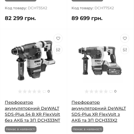
Код товару:
DCH735X2
Код товару:
DCH775X2
82 299 грн.
89 699 грн.
0
0
Перфоратор
Перфоратор
акумуляторний DeWALT
акумуляторний DeWALT
SDS-Plus 54 В XR FlexVolt
SDS-Plus XR FlexVolt з
без АКБ та ЗП DCH333NT
АКБ та ЗП DCH333X2
Немає в наявності
Немає в наявності