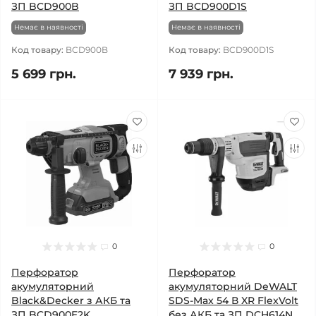
ЗП BCD900B
ЗП BCD900D1S
Немає в наявності
Немає в наявності
Код товару:
BCD900B
Код товару:
BCD900D1S
5 699 грн.
7 939 грн.
0
0
Перфоратор
Перфоратор
акумуляторний
акумуляторний DeWALT
Black&Decker з АКБ та
SDS-Max 54 В XR FlexVolt
ЗП BCD900E2K
без АКБ та ЗП DCH614N