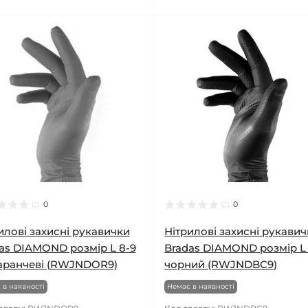
0
0
илові захисні рукавички
Нітрилові захисні рукави
as DIAMOND розмір L 8-9
Bradas DIAMOND розмір L
аранчеві (RWJNDOR9)
чорний (RWJNDBC9)
 в наявності
Немає в наявності