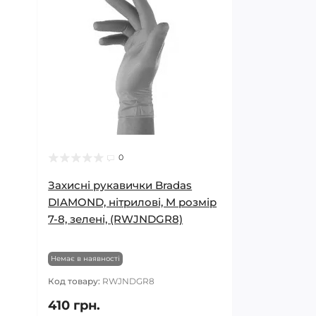
0
Захисні рукавички Bradas
DIAMOND, нітрилові, M розмір
7-8, зелені, (RWJNDGR8)
Немає в наявності
Код товару:
RWJNDGR8
410 грн.