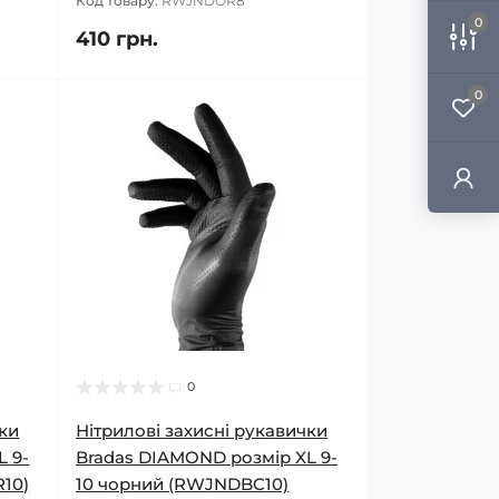
Код товару:
RWJNDOR8
0
410 грн.
0
0
чки
Нітрилові захисні рукавички
L 9-
Bradas DIAMOND розмір XL 9-
10)
10 чорний (RWJNDBC10)