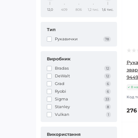
12,0
409
806
1,2 тис.
1,6 тис.
Тип
Рукавички
78
Виробник
Рука
Bradas
12
звар
DeWalt
12
9449
Grad
6
В на
Ryobi
6
Код т
Sigma
33
Stanley
8
276
Vulkan
1
Використання