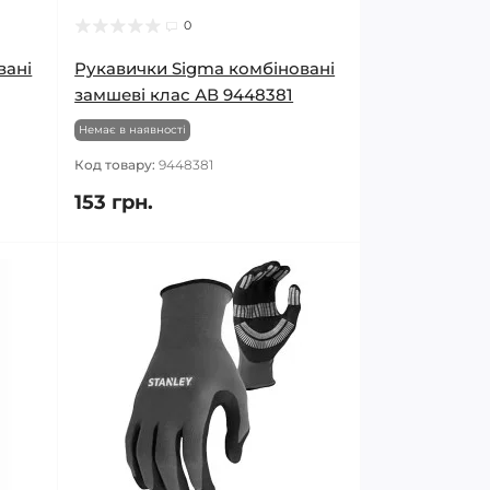
0
вані
Рукавички Sigma комбіновані
замшеві клас АВ 9448381
Немає в наявності
Код товару:
9448381
153 грн.