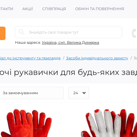
ТАКТИ
АКЦІЇ
СПІВПРАЦЯ
ОБМІН ТА ПОВЕРНЕННЯ
Наша адреса:
Україна, смт. Велика Димерка
іал до інструменту та приладдя
Засоби індивідуального захисту
З
бочі рукавички для будь-яких за