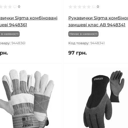
0
0
вички Sigma комбіновані
Рукавички Sigma комбіно
еві 9448361
замшеві клас АВ 9448341
 в наявності
Немає в наявності
овару:
9448361
Код товару:
9448341
рн.
97 грн.