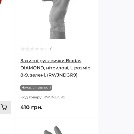
0
Захисні рукавички Bradas
DIAMOND, нітрилові, L розмір
8-9, зелені, (RWJNDGR9)
Немає в наявності
Код товару:
RWJNDGR9
410 грн.