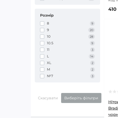
Код т
410 
Розмір
8
9
9
20
10
28
10.5
9
11
3
L
14
XL
2
М
2
№7
3
Скасувати
Виберіть фільтри
Нітр
Brad
чор