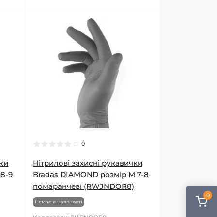
0
чки
Нітрилові захисні рукавички
 8-9
Bradas DIAMOND розмір M 7-8
помаранчеві (RWJNDOR8)
0
Немає в наявності