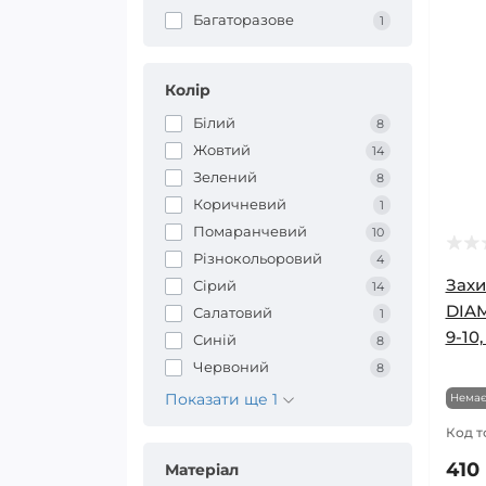
Багаторазове
1
Колір
Білий
8
Жовтий
14
Зелений
8
Коричневий
1
Помаранчевий
10
Різнокольоровий
4
Захи
Сірий
14
DIAM
Салатовий
1
9-10
Синій
8
Червоний
8
Показати ще 1
Немає
Код т
410 
Матеріал