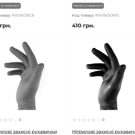
 в наявності
Немає в наявності
овару:
RWJNDBC8
Код товару:
RWJNDOR10
грн.
410 грн.
0
0
илові захисні рукавички
Нітрилові захисні рукави