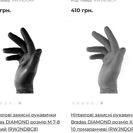
овару:
RWJNDOR9
Код товару:
RWJNDBC9
грн.
410 грн.
0
0
илові захисні рукавички
Нітрилові захисні рукави
as DIAMOND розмір M 7-8
Bradas DIAMOND розмір X
ний (RWJNDBC8)
10 помаранчеві (RWJNDOR