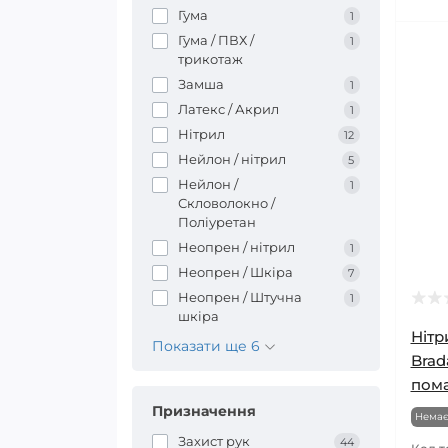
Гума
1
Гума / ПВХ /
1
трикотаж
Замша
1
Латекс / Акрил
1
Нітрил
12
Нейлон / нітрил
5
Нейлон /
1
Скловолокно /
Поліуретан
Неопрен / нітрил
1
Неопрен / Шкіра
7
Неопрен / Штучна
1
шкіра
Нітр
Показати ще 6
Brad
пом
Призначення
Немає
Захист рук
44