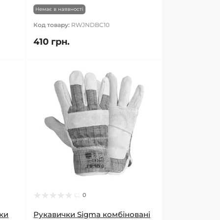
Немає в наявності
Код товару:
RWJNDBC10
410 грн.
0
чки
Рукавички Sigma комбіновані