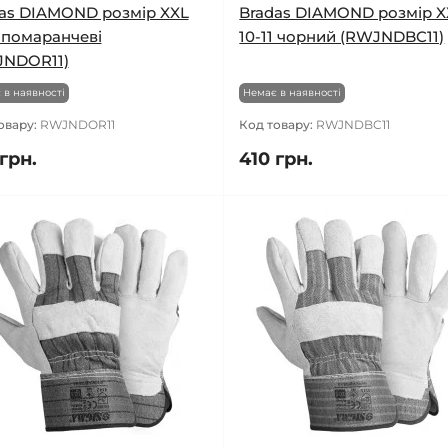
as DIAMOND розмір XXL
Bradas DIAMOND розмір X
1 помаранчеві
10-11 чорний (RWJNDBC11)
JNDOR11)
 в наявності
Немає в наявності
овару:
RWJNDOR11
Код товару:
RWJNDBC11
грн.
410 грн.