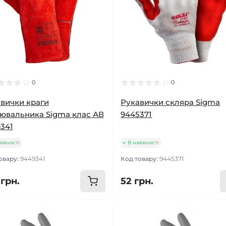
0
0
вички краги
Рукавички скляра Sigma
ювальника Sigma клас АВ
9445371
341
явності
В наявності
овару:
9449341
Код товару:
9445371
 грн.
52 грн.