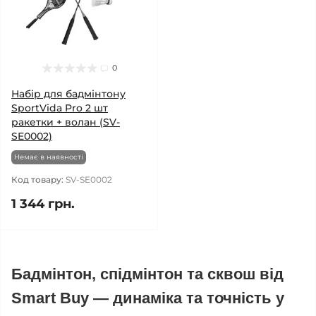
0
Набір для бадмінтону
SportVida Pro 2 шт
ракетки + волан (SV-
SE0002)
Немає в наявності
Код товару:
SV-SE0002
1 344 грн.
Бадмінтон, спідмінтон та сквош від
Smart Buy — динаміка та точність у