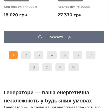
Код товару:
YH4000io
Код товару:
YH5000io
18 020 грн.
27 370 грн.
Показати ще
1
2
3
4
5
6
7
8
9
>
>|
Генератори — ваша енергетична
незалежність у будь-яких умовах
Генератор — це серце вашої енергонезалежності, що