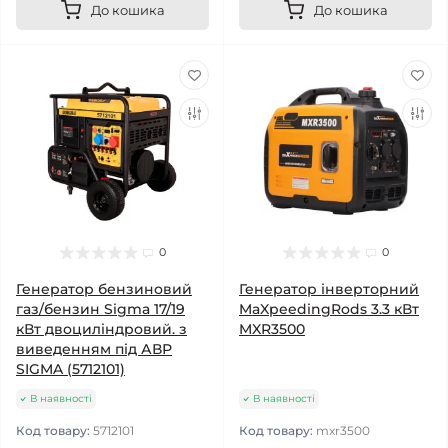
До кошика
До кошика
0
0
Генератор бензиновий
Генератор інверторний
газ/бензин Sigma 17/19
MaXpeedingRods 3.3 кВт
кВт двоциліндровий. з
MXR3500
виведенням під АВР
SIGMA (5712101)
В наявності
В наявності
Код товару:
5712101
Код товару:
mxr3500