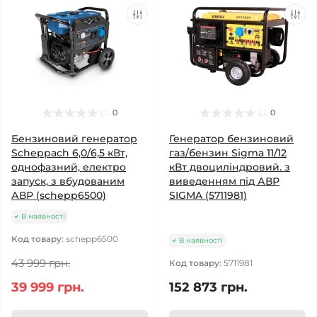
0
0
Бензиновий генератор
Генератор бензиновий
Scheppach 6,0/6,5 кВт,
газ/бензин Sigma 11/12
однофазний, електро
кВт двоциліндровий. з
запуск, з вбудованим
виведенням під АВР
АВР (schepp6500)
SIGMA (5711981)
В наявності
Код товару:
schepp6500
В наявності
43 999 грн.
Код товару:
5711981
39 999 грн.
152 873 грн.