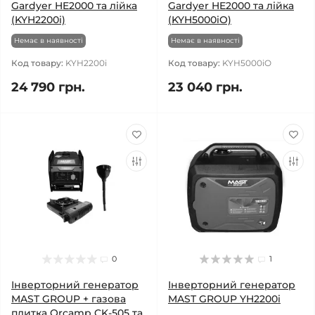
Gardyer HE2000 та лійка
Gardyer HE2000 та лійка
(KYH2200i)
(KYH5000iO)
Немає в наявності
Немає в наявності
Код товару:
KYH2200i
Код товару:
KYH5000iO
24 790 грн.
23 040 грн.
0
1
Інверторний генератор
Інверторний генератор
MAST GROUP + газова
MAST GROUP YH2200i
плитка Orcamp CK-505 та