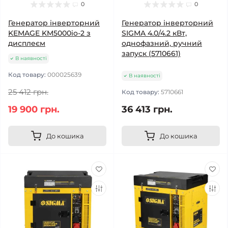
0
0
Генератор інверторний
Генератор інверторний
KEMAGE KM5000io-2 з
SIGMA 4.0/4.2 кВт,
дисплеєм
однофазний, ручний
запуск (5710661)
В наявності
Код товару:
000025639
В наявності
25 412 грн.
Код товару:
5710661
19 900 грн.
36 413 грн.
До кошика
До кошика