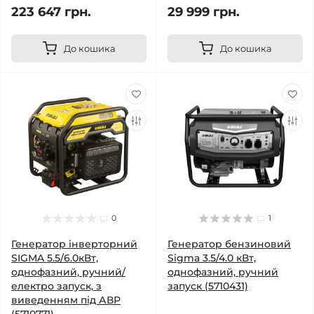
223 647 грн.
29 999 грн.
До кошика
До кошика
0
1
Генератор інверторний
Генератор бензиновий
SIGMA 5.5/6.0кВт,
Sigma 3.5/4.0 кВт,
однофазний, ручний/
однофазний, ручний
електро запуск, з
запуск (5710431)
виведенням під АВР