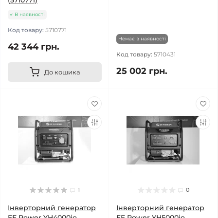
(5710771)
В наявності
Код товару:
5710771
Немає в наявності
42 344 грн.
Код товару:
5710431
25 002 грн.
До кошика
1
0
Інверторний генератор
Інверторний генератор
EF Power YH4000io
EF Power YH5000io