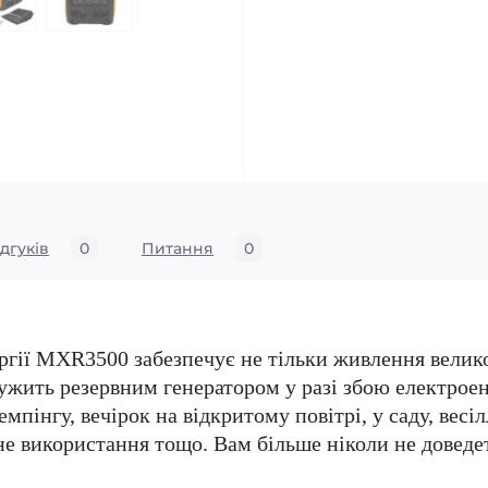
ідгуків
0
Питання
0
ргії MXR3500 забезпечує не тільки живлення велико
ужить резервним генератором у разі збою електроене
емпінгу, вечірок на відкритому повітрі, у саду, весі
не використання тощо. Вам більше ніколи не доведе