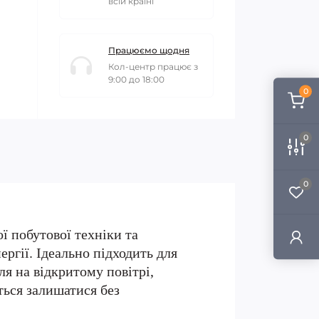
всій країні
Працюємо щодня
Кол-центр працює з
9:00 до 18:00
0
0
0
ї побутової техніки та
ргії. Ідеально підходить для
лля на відкритому повітрі,
ться залишатися без