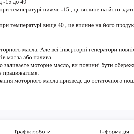
 -15 до 40
ри температурі нижче -15 , це вплине на його здатні
ри температурі вище 40 , це вплине на його продукт
торного масла. Але всі інверторні генератори повні
ів масла або палива.
бо заливаєте моторне масло, ви повинні бути обере
е працюватиме.
вання моторного масла призведе до остаточного по
Графік роботи
Інформація