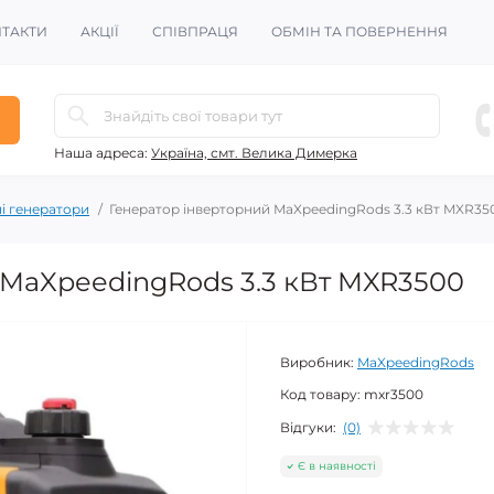
ТАКТИ
АКЦІЇ
СПІВПРАЦЯ
ОБМІН ТА ПОВЕРНЕННЯ
Наша адреса:
Україна, смт. Велика Димерка
і генератори
Генератор інверторний MaXpeedingRods 3.3 кВт MXR35
 MaXpeedingRods 3.3 кВт MXR3500
Виробник:
MaXpeedingRods
Код товару:
mxr3500
Відгуки:
(0)
Є в наявності