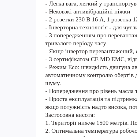
- Легка вага, легкий у транспортув
- Нековзкі антивібраційні ніжки
- 2 розетки 230 В 16 А, 1 розетка 
- Інверторна технологія - для чутли
- З попередженням про перевантаже
тривалого періоду часу.
- Якщо інвертор перевантажений,
- З сертифікатом CE MD EMC, відп
- Режим Eco: швидкість двигуна а
автоматичному контролю обертів д
шуму.
- Попередження про рівень масла 
- Проста експлуатація та підтримк
якщо потужність надто висока, по
Застосовна висота:
1. Території нижче 1500 метрів. П
2. Оптимальна температура робочо