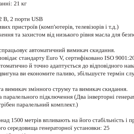
анні: 21 кг
12 В, 2 порти USB
вих пристроїв (комп'ютерів, телевізорів і т.д.)
ння та захистом від низького рівня масла для безп
 спрацьовує автоматичний вимикач скидання.
овідає стандарту Euro V, сертифіковано ISO 9001:
втоматично й точно адаптується до відповідного на
вигуна ви економите паливо, збільшуєте термін сл
та вимикач змінного струму та вимикач скидання.
а паралельного підключення (Два інверторні генера
трібен паралельний комплект.)
онад 1500 метрів впливають на його стабільність і п
го середовища генераторної установки: 25