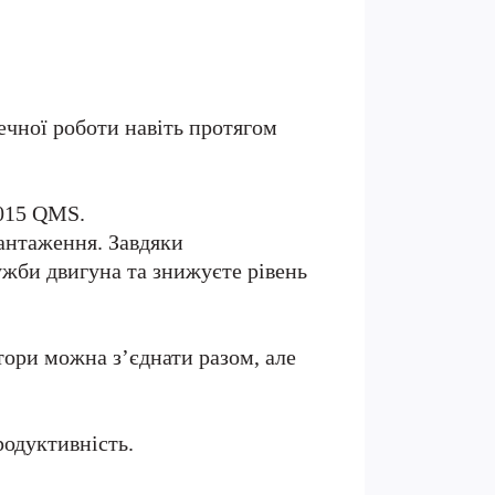
ечної роботи навіть протягом
2015 QMS.
вантаження. Завдяки
ужби двигуна та знижуєте рівень
тори можна з’єднати разом, але
родуктивність.