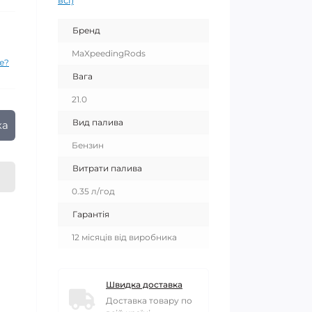
всі)
Бренд
MaXpeedingRods
е?
Вага
21.0
Вид палива
ка
Бензин
Витрати палива
0.35 л/год
Гарантія
12 місяців від виробника
Швидка доставка
Доставка товару по