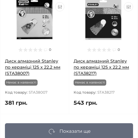
0
0
Диск алмазний Stanley
Диск алмазний Stanley
по кераміці 125 x 22.2 мм
по кераміці 125 x 22.2 мм
(STA38007)
(STA38217)
Немає в наявності
Немає в наявності
Код товару:
STA38007
Код товару:
STA38217
381 грн.
543 грн.
Показати ще