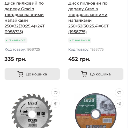
Диск пилковий по
Диск пилковий по
дереву Grad з
дереву Grad з
твердосплавними
твердосплавними
напайками
напайками
250×32(30;25.4)×24T
250×32(30;25.4)×60T
(1958725)
(1958775)
В наявності
В наявності
Код товару:
1958725
Код товару:
1958775
335 грн.
452 грн.
До кошика
До кошика