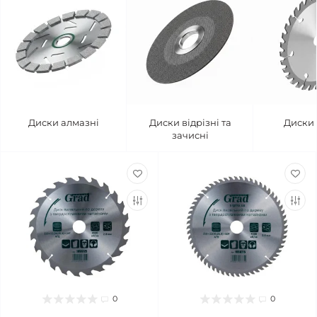
Диски алмазні
Диски відрізні та
Диски 
зачисні
0
0