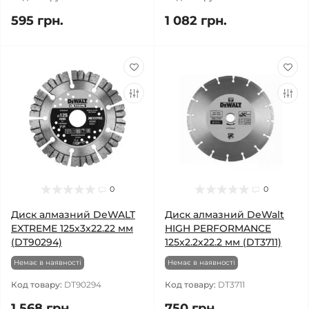
595 грн.
1 082 грн.
0
0
Диск алмазний DeWALT
Диск алмазний DeWalt
EXTREME 125х3х22.22 мм
HIGH PERFORMANCE
(DT90294)
125х2.2х22.2 мм (DT3711)
Немає в наявності
Немає в наявності
Код товару:
DT90294
Код товару:
DT3711
1 568 грн.
750 грн.