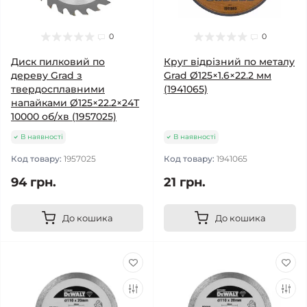
0
0
Диск пилковий по
Круг відрізний по металу
дереву Grad з
Grad Ø125×1.6×22.2 мм
твердосплавними
(1941065)
напайками Ø125×22.2×24Т
10000 об/хв (1957025)
В наявності
В наявності
Код товару:
1957025
Код товару:
1941065
94 грн.
21 грн.
До кошика
До кошика