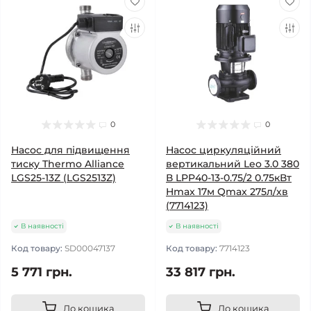
0
0
Насос для підвищення
Насос циркуляційний
тиску Thermo Alliance
вертикальний Leo 3.0 380
LGS25-13Z (LGS2513Z)
В LPP40-13-0.75/2 0.75кВт
Hmax 17м Qmax 275л/хв
(7714123)
В наявності
В наявності
Код товару:
SD00047137
Код товару:
7714123
5 771 грн.
33 817 грн.
До кошика
До кошика