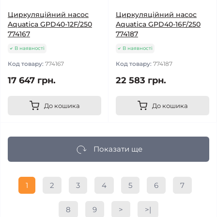
Циркуляційний насос
Циркуляційний насос
Aquatica GPD40-12F/250
Aquatica GPD40-16F/250
774167
774187
В наявності
В наявності
Код товару:
774167
Код товару:
774187
17 647 грн.
22 583 грн.
До кошика
До кошика
Показати ще
1
2
3
4
5
6
7
8
9
>
>|