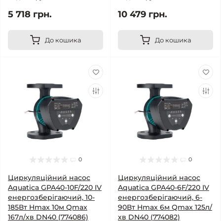
5 718 грн.
10 479 грн.
До кошика
До кошика
0
0
Циркуляційний насос
Циркуляційний насос
Aquatica GPA40-10F/220 IV
Aquatica GPA40-6F/220 IV
енергозберігаючий, 10-
енергозберігаючий, 6-
185Вт Hmax 10м Qmax
90Вт Hmax 6м Qmax 125л/
167л/хв DN40 (774086)
хв DN40 (774082)