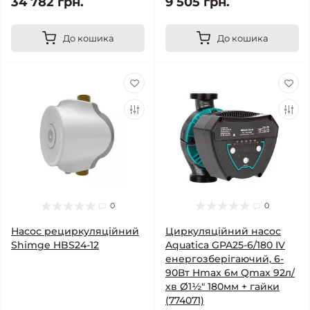
34 782 грн.
9 505 грн.
До кошика
До кошика
0
0
Насос рециркуляційний
Циркуляційний насос
Shimge HBS24-12
Aquatica GPA25-6/180 IV
енергозберігаючий, 6-
90Вт Hmax 6м Qmax 92л/
хв Ø1½" 180мм + гайки
(774071)