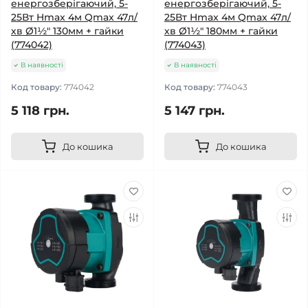
енергозберігаючий, 5-
енергозберігаючий, 5-
25Вт Hmax 4м Qmax 47л/
25Вт Hmax 4м Qmax 47л/
хв Ø1½" 130мм + гайки
хв Ø1½" 180мм + гайки
(774042)
(774043)
В наявності
В наявності
Код товару:
774042
Код товару:
774043
5 118 грн.
5 147 грн.
До кошика
До кошика