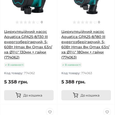
0
0
Циркуляційний насос
Циркуляційний насос
Aquatica GPA25-8/130 III
Aquatica GPA25-8/180 III
енергозберігаючий, 5-
енергозберігаючий, 5-
60Вт Hmax 8м Qmax 63л/
60Вт Hmax 8м Qmax 63л/
хв Ø1½" 130мм + гайки
хв Ø1½" 180мм + гайки
(774062)
(774063)
В наявності
В наявності
Код товару:
774062
Код товару:
774063
5 358 грн.
5 388 грн.
До кошика
До кошика