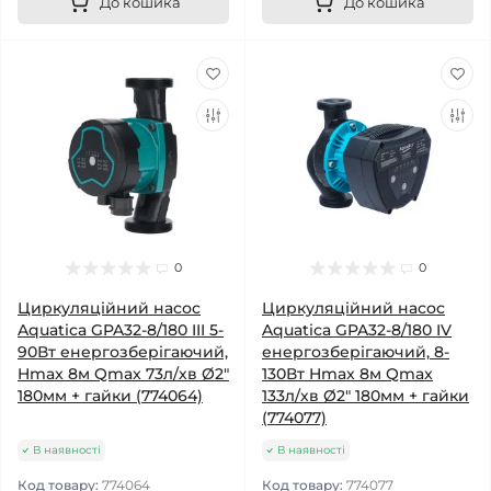
До кошика
До кошика
0
0
Циркуляційний насос
Циркуляційний насос
Aquatica GPA32-8/180 III 5-
Aquatica GPA32-8/180 IV
90Вт енергозберігаючий,
енергозберігаючий, 8-
Hmax 8м Qmax 73л/хв Ø2"
130Вт Hmax 8м Qmax
180мм + гайки (774064)
133л/хв Ø2" 180мм + гайки
(774077)
В наявності
В наявності
Код товару:
774064
Код товару:
774077