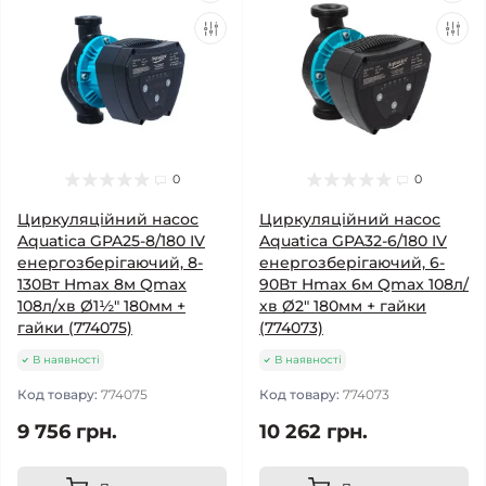
0
0
Циркуляційний насос
Циркуляційний насос
Aquatica GPA25-8/180 IV
Aquatica GPA32-6/180 IV
енергозберігаючий, 8-
енергозберігаючий, 6-
130Вт Hmax 8м Qmax
90Вт Hmax 6м Qmax 108л/
108л/хв Ø1½" 180мм +
хв Ø2" 180мм + гайки
гайки (774075)
(774073)
В наявності
В наявності
Код товару:
774075
Код товару:
774073
9 756 грн.
10 262 грн.