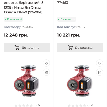
енергозберігаючий, 8-
774163
130Вт Hmax 8м Qmax
133л/хв DN40 (774084)
В наявності
В наявності
Код товару:
774084
Код товару:
774163
12 248 грн.
10 221 грн.
До кошика
До кошика
0
0