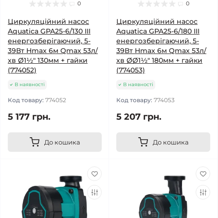
0
0
Циркуляційний насос
Циркуляційний насос
Aquatica GPA25-6/130 III
Aquatica GPA25-6/180 III
енергозберігаючий, 5-
енергозберігаючий, 5-
39Вт Hmax 6м Qmax 53л/
39Вт Hmax 6м Qmax 53л/
хв Ø1½" 130мм + гайки
хв ØØ1½" 180мм + гайки
(774052)
(774053)
В наявності
В наявності
Код товару:
774052
Код товару:
774053
5 177 грн.
5 207 грн.
До кошика
До кошика