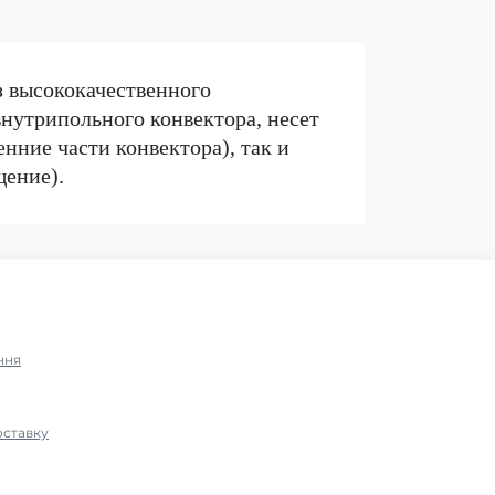
з высококачественного
нутрипольного конвектора, несет
нние части конвектора), так и
щение).
ння
оставку