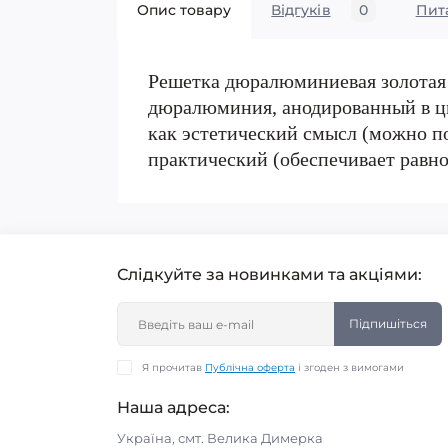
Опис товару
Відгуків
0
Пит
Решетка дюралюминиевая золотая 
дюралюминия, анодированный в цве
как эстетический смысл (можно по
практический (обеспечивает равн
Слідкуйте за новинками та акціями:
Підпишіться
Я прочитав
Публічна оферта
і згоден з вимогами
Наша адреса:
Україна, смт. Велика Димерка