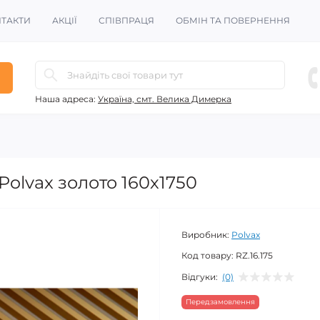
ТАКТИ
АКЦІЇ
СПІВПРАЦЯ
ОБМІН ТА ПОВЕРНЕННЯ
Наша адреса:
Україна, смт. Велика Димерка
olvax золото 160х1750
Виробник:
Polvax
Код товару:
RZ.16.175
Відгуки:
(0)
Передзамовлення