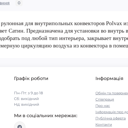
ання
0
рулонная для внутрипольных конвекторов Polvax и
т Сатин. Предназначена для установки во внутрь в
добрать под любой тип интерьера, закрывает внутре
омерную циркуляцию воздуха из конвектора в поме
Графік роботи
Інформація
Пн-Пт: з 9 до 18
Обмін та поверне
Сб: вихідний
Співпраця
Нд: вихідний
Про нас
Інформація про д
Ми в соціальних мережах:
Публічна оферта
Контакти