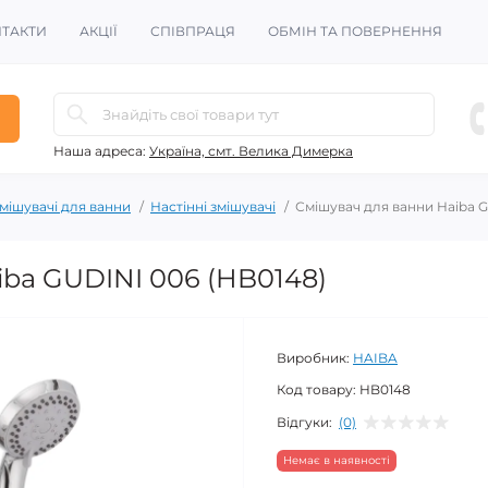
ТАКТИ
АКЦІЇ
СПІВПРАЦЯ
ОБМІН ТА ПОВЕРНЕННЯ
Наша адреса:
Україна, смт. Велика Димерка
мішувачі для ванни
Настінні змішувачі
Смішувач для ванни Haiba G
ba GUDINI 006 (HB0148)
Виробник:
HAIBA
Код товару:
HB0148
Відгуки:
(0)
Немає в наявності