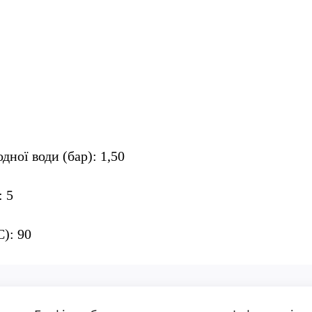
дної води (бар): 1,50
: 5
): 90