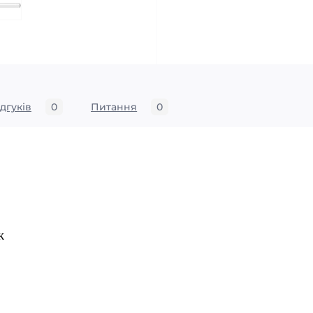
ідгуків
0
Питання
0
ж