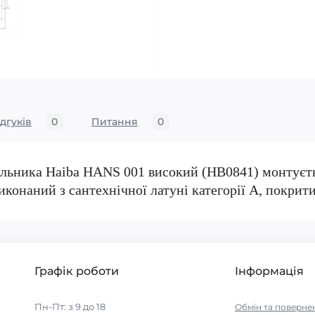
ідгуків
0
Питання
0
льника Haiba HANS 001 високий (HB0841) монтуєт
иконаний з сантехнічної латуні категорії А, покрит
Графік роботи
Інформація
Пн-Пт: з 9 до 18
Обмін та поверне