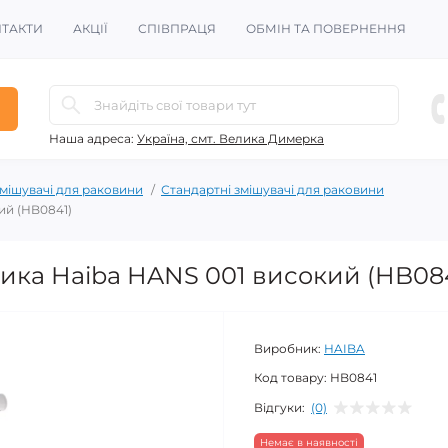
ТАКТИ
АКЦІЇ
СПІВПРАЦЯ
ОБМІН ТА ПОВЕРНЕННЯ
Наша адреса:
Україна, смт. Велика Димерка
мішувачі для раковини
Стандартні змішувачі для раковини
ий (HB0841)
ика Haiba HANS 001 високий (HB08
Виробник:
HAIBA
Код товару:
HB0841
Відгуки:
(0)
Немає в наявності