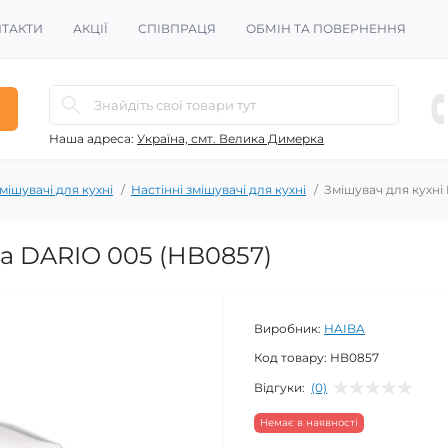
ТАКТИ
АКЦІЇ
СПІВПРАЦЯ
ОБМІН ТА ПОВЕРНЕННЯ
Наша адреса:
Україна, смт. Велика Димерка
мішувачі для кухні
Настінні змішувачі для кухні
Змішувач для кухні
ba DARIO 005 (HB0857)
Виробник:
HAIBA
Код товару:
HB0857
Відгуки:
(0)
Немає в наявності