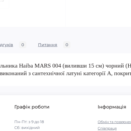
ідгуків
0
Питання
0
льника Haiba MARS 004 (виливши 15 см) чорний (
 виконаний з сантехнічної латуні категорії А, покр
Графік роботи
Інформація
Пн-Пт: з 9 до 18
Обмін та поверне
Сб: вихідний
Співпраця