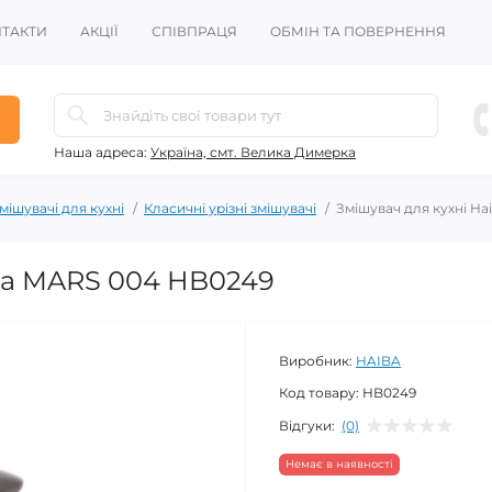
ТАКТИ
АКЦІЇ
СПІВПРАЦЯ
ОБМІН ТА ПОВЕРНЕННЯ
Наша адреса:
Україна, смт. Велика Димерка
мішувачі для кухні
Класичні урізні змішувачі
Змішувач для кухні H
iba MARS 004 HB0249
Виробник:
HAIBA
Код товару:
HB0249
Відгуки:
(0)
Немає в наявності