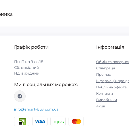
бника
Графік роботи
Інформація
Пн-Пт: з 9 до 18
Обмін та поверне
Сб: вихідний
Співпраця
Нд: вихідний
Про нас
Інформація про д
Ми в соціальних мережах:
Публічна оферта
Контакти
Виробники
Акції
info@smart-buy.com.ua