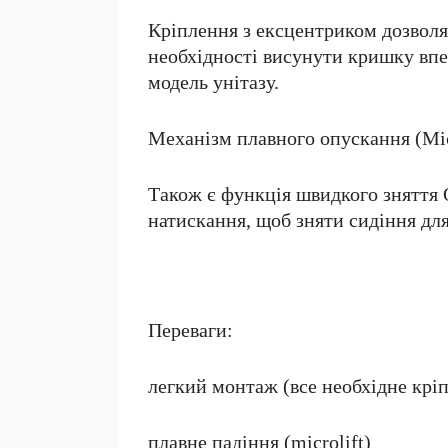
Кріплення з ексцентриком дозволяє
необхідності висунути кришку впер
модель унітазу.
Механізм плавного опускання (Micr
Також є функція швидкого зняття Q
натискання, щоб зняти сидіння дл
Переваги:
легкий монтаж (все необхідне кріп
плавне падіння (microlift)