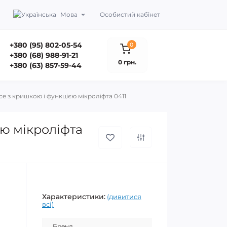
Мова
Особистий кабінет
+380 (95) 802-05-54
0
+380 (68) 988-91-21
0 грн.
+380 (63) 857-59-44
ce з кришкою і функцією мікроліфта 0411
єю мікроліфта
Характеристики:
(дивитися
всі)
Бренд