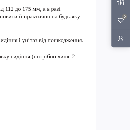
 112 до 175 мм, а в разі
новити її практично на будь-яку
0
идіння і унітаз від пошкодження.
овку сидіння (потрібно лише 2