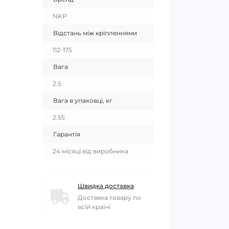
NKP
Відстань між кріпленнями
112-175
Вага
2.5
Вага в упаковці, кг
2.55
Гарантія
24 місяці від виробника
Швидка доставка
Доставка товару по
всій країні