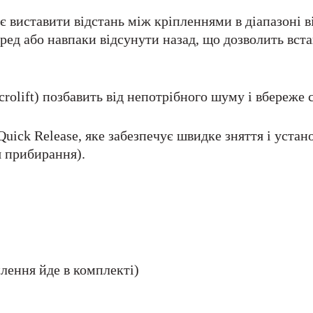
 виставити відстань між кріпленнями в діапазоні від
ед або навпаки відсунути назад, що дозволить вста
olift) позбавить від непотрібного шуму і вбереже с
uick Release, яке забезпечує швидке зняття і устан
я прибирання).
лення йде в комплекті)