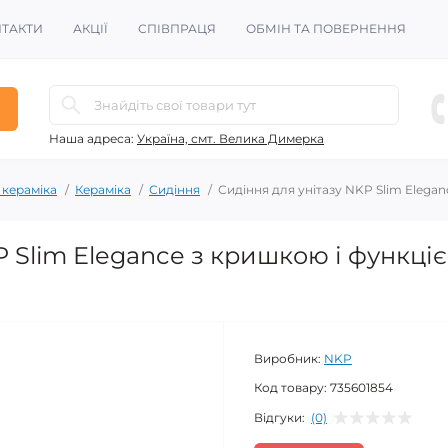
ТАКТИ
АКЦІЇ
СПІВПРАЦЯ
ОБМІН ТА ПОВЕРНЕННЯ
Наша адреса:
Україна, смт. Велика Димерка
 кераміка
Кераміка
Сидіння
Сидіння для унітазу NKP Slim Elegan
P Slim Elegance з кришкою і функці
Виробник:
NKP
Код товару:
735601854
Відгуки:
(0)