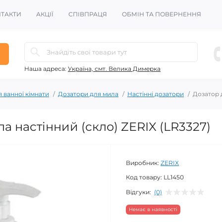
ТАКТИ
АКЦІЇ
СПІВПРАЦЯ
ОБМІН ТА ПОВЕРНЕННЯ
Наша адреса:
Україна, смт. Велика Димерка
 ванної кімнати
Дозатори для мила
Настінні дозатори
Дозатор д
а настінний (скло) ZERIX (LR3327)
Виробник:
ZERIX
Код товару:
LL1450
Відгуки:
(0)
Немає в наявності