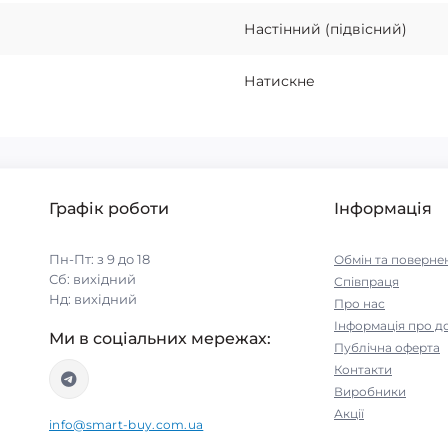
Настінний (підвісний)
Натискне
Графік роботи
Інформація
Пн-Пт: з 9 до 18
Обмін та поверне
Сб: вихідний
Співпраця
Нд: вихідний
Про нас
Інформація про д
Ми в соціальних мережах:
Публічна оферта
Контакти
Виробники
Акції
info@smart-buy.com.ua