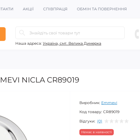
ТАКТИ
АКЦІЇ
СПІВПРАЦЯ
ОБМІН ТА ПОВЕРНЕННЯ
Наша адреса:
Україна, смт. Велика Димерка
MEVI NICLA CR89019
Виробник:
Emmevi
Код товару:
CR89019
Відгуки:
(0)
Немає в наявності