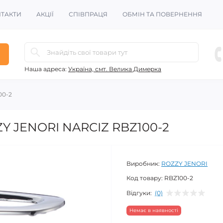
ТАКТИ
АКЦІЇ
СПІВПРАЦЯ
ОБМІН ТА ПОВЕРНЕННЯ
Наша адреса:
Україна, смт. Велика Димерка
00-2
ZY JENORI NARCIZ RBZ100-2
Виробник:
ROZZY JENORI
Код товару:
RBZ100-2
Відгуки:
(0)
Немає в наявності