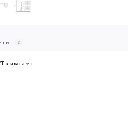
ання
0
ИТ
в комплект