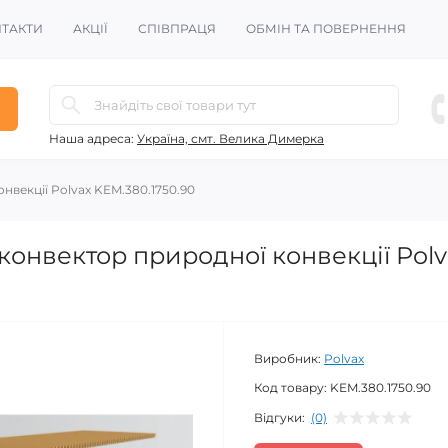
ТАКТИ
АКЦІЇ
СПІВПРАЦЯ
ОБМІН ТА ПОВЕРНЕННЯ
Наша адреса:
Україна, смт. Велика Димерка
векції Polvax KEM.380.1750.90
онвектор природної конвекції Polv
Виробник:
Polvax
Код товару:
KEM.380.1750.90
Відгуки:
(0)