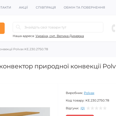
ТАКТИ
АКЦІЇ
СПІВПРАЦЯ
ОБМІН ТА ПОВЕРНЕННЯ
Наша адреса:
Україна, смт. Велика Димерка
векції Polvax KE.230.2750.78
онвектор природної конвекції Polv
Виробник:
Polvax
Код товару:
KE.230.2750.78
Відгуки:
(0)