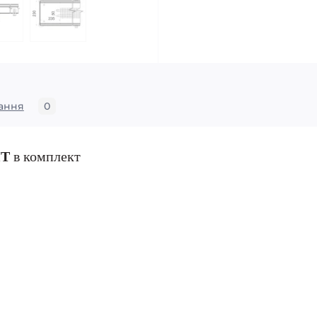
ання
0
ИТ
в комплект