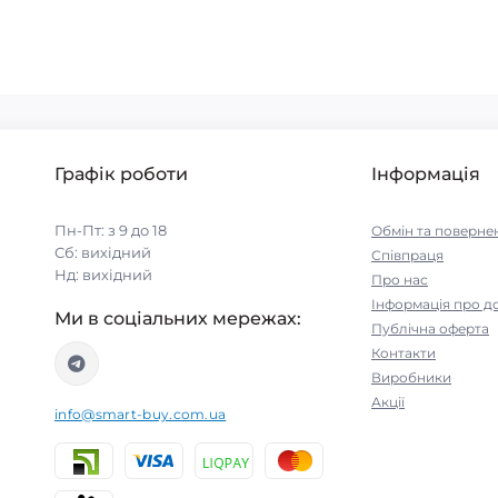
Графік роботи
Інформація
Пн-Пт: з 9 до 18
Обмін та поверне
Сб: вихідний
Співпраця
Нд: вихідний
Про нас
Інформація про д
Ми в соціальних мережах:
Публічна оферта
Контакти
Виробники
Акції
info@smart-buy.com.ua