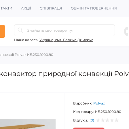
ТАКТИ
АКЦІЇ
СПІВПРАЦЯ
ОБМІН ТА ПОВЕРНЕННЯ
Наша адреса:
Україна, смт. Велика Димерка
векції Polvax KE.230.1000.90
онвектор природної конвекції Polv
Виробник:
Polvax
Код товару:
KE.230.1000.90
Відгуки:
(0)