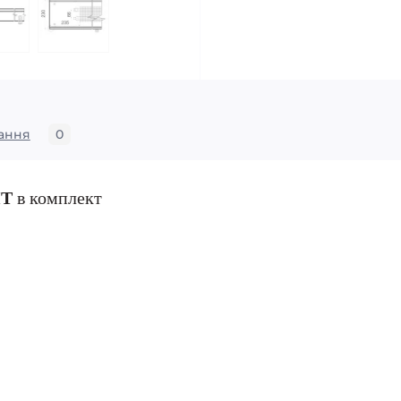
ання
0
ИТ
в комплект