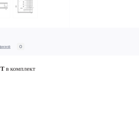
ання
0
ИТ
в комплект