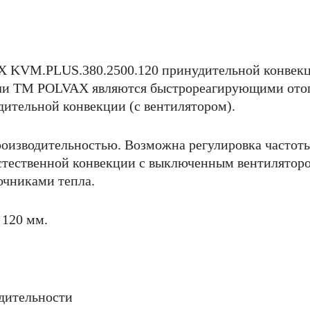
 KVM.PLUS.380.2500.120 принудительной конвекц
ли ТМ POLVAX являются быстрореагирующими ото
ительной конвекции (с вентилятором).
оизводительностью. Возможна регулировка частоты
стественной конвекции с выключенным вентиляторо
очниками тепла.
 120 мм.
дительности