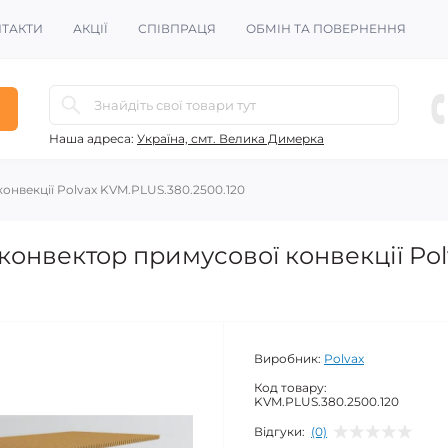
ТАКТИ
АКЦІЇ
СПІВПРАЦЯ
ОБМІН ТА ПОВЕРНЕННЯ
Наша адреса:
Україна, смт. Велика Димерка
онвекції Polvax KVM.PLUS.380.2500.120
онвектор примусової конвекції Pol
Виробник:
Polvax
Код товару:
KVM.PLUS.380.2500.120
Відгуки:
(0)