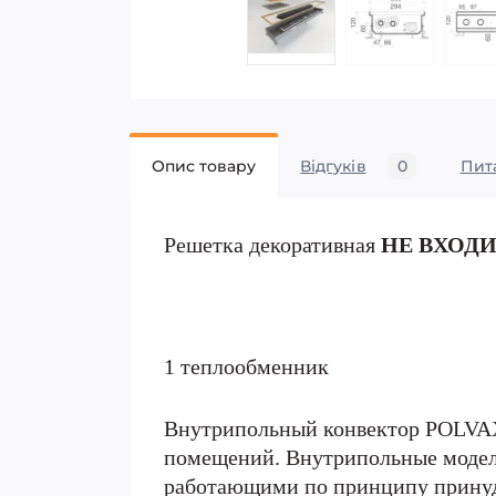
Опис товару
Відгуків
0
Пит
Решетка декоративная
НЕ ВХОД
1 теплообменник
Внутрипольный конвектор POLVAX
помещений. Внутрипольные моде
работающими по принципу принуд